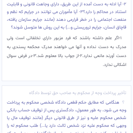
2- آیا ادله به دست آمده از این طریق، دارای وجاهت قانونی و قابلیت
استناد در محاکم را دارد؟3- آیا مأموران می توانند در جرایم که نظم و
منفعت اجتماعی را در خطر قرارمی دهند (مانند جرایم سازمان یافته،
قاچاق انسان، جرایم تروریستی و...) به این روش ها متوسل شوند؟
1-اگر علم داشته باشند که فرد مزبور دارای تخلفاتی است ولی
مدرک به دست نداده و آنها می خواهند مدرک محکمه پسندی به
دست آورند مانعی ندارد.2-از جواب بالا معلوم شد.3-در فرض سوال
اشکالی ندارد.
تأخیر پرداخت وجه از محکوم به صاحب حق توسط دادگاه
هنگامی که مطابق حکم قطعی دادگاه شخصی محکوم به پرداخت
وجه می شود، به طور معمول، دادگستری پس از توقیف حساب بانکی
شخص محکوم علیه و نیز از طرق قانونی دیگر (مانند توقیف مال یا
وجهی که محکوم علیه نزد شخص ثالث دارد یا...) طلب محکوم له را