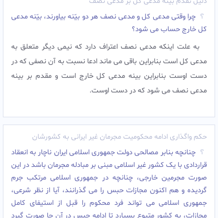
دلیل تقدم بیّنه مدعی کل بر مدعی نصف
چرا وقتی مدعی کل و مدعی نصف هر دو بیّنه بیاورند، بیّنه مدعی
کل خارج حساب می شود؟
به علت اینکه مدعی نصف اعتراف دارد که نیمی دیگر متعلق به
مدعی کل است بنابراین باقی می ماند ادعا نسبت به آن نصفی که در
دست اوست بنابراین بینه مدعی کل خارج است و مقدم بر بینه
مدعی نصف می شود که در دست اوست.
حکم واگذاری ادامه محکومیت مجرمان غیر ایرانی به کشورشان
چنانچه بنابر مصالحى دولت جمهورى اسلامى ایران ناچار به انعقاد
قراردادى با یک کشور غیر اسلامى مبنى بر مبادله مجرمان باشد در این
صورت مجرمین خارجى، چنانچه در جمهورى اسلامى مرتکب جرم
گردیده و هم اکنون مجازات حبس را مى گذرانند، آیا از نظر شرعى،
جمهورى اسلامى مى تواند فرد محکوم را قبل از استیفاى کامل
مجازات، به کشور متبوع بسپارد تا ادامه حبس در آن جا صورت گیرد