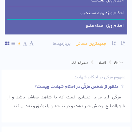
احکام ویژه ضمانت
احکام ویژه روزه مستحبی
احکام ویژه اهداء عضو
جدیدترین مسائل
پربازدیدها
حقوق
قضاء
متفرقه قضا
مفهوم مزكِّى در احکام شهادت
منظور از شخص مزكِّى در احکام شهادت چيست؟
مزكّى فرد مورد اعتمادى است كه با شاهد معاشر باشد و از
ظاهرالصلاح بودنش خبر دهد، و در نتیجه او را توثيق و تعديل كند.