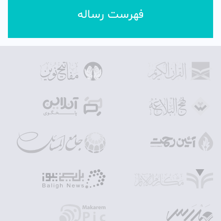
فهرست رساله