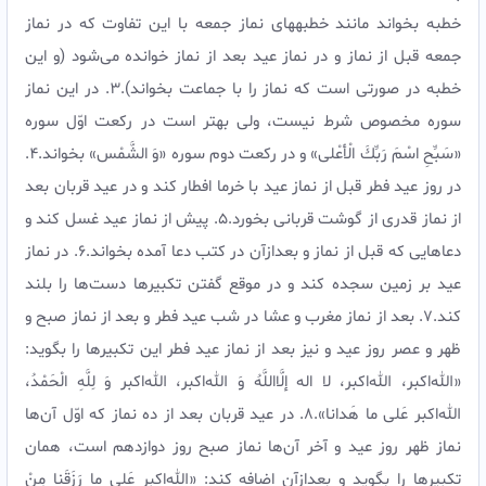
خطبه بخواند مانند خطبه‏هاى نماز جمعه با اين تفاوت كه در نماز
جمعه قبل از نماز و در نماز عيد بعد از نماز خوانده می‌شود (و اين
خطبه در صورتى است كه نماز را با جماعت بخواند).3. در اين نماز
سوره مخصوص شرط نيست، ولى بهتر است در ركعت اوّل سوره
«سَبِّحِ اسْمَ رَبِّكَ الْأعْلى‏» و در ركعت دوم سوره «وَ الشَّمْس» بخواند.4.
در روز عيد فطر قبل از نماز عيد با خرما افطار كند و در عيد قربان بعد
از نماز قدرى از گوشت قربانى بخورد.5. پيش از نماز عيد غسل كند و
دعاهايى كه قبل از نماز و بعدازآن در كتب دعا آمده بخواند.6. در نماز
عيد بر زمين سجده كند و در موقع گفتن تكبيرها دست‌ها را بلند
كند.7. بعد از نماز مغرب و عشا در شب عيد فطر و بعد از نماز صبح و
ظهر و عصر روز عيد و نيز بعد از نماز عيد فطر اين تكبيرها را بگويد:
«الله‌اکبر، الله‌اکبر، لا اله إلَّااللَّهُ وَ الله‌اکبر، الله‌اکبر وَ لِلَّهِ الْحَمْدُ،
الله‌اکبر عَلى ما هَدانا».8. در عيد قربان بعد از ده نماز كه اوّل آن‌ها
نماز ظهر روز عيد و آخر آن‌ها نماز صبح روز دوازدهم است، همان
تكبيرها را بگويد و بعدازآن اضافه كند: «الله‌اکبر عَلى‏ ما رَزَقَنا مِنْ