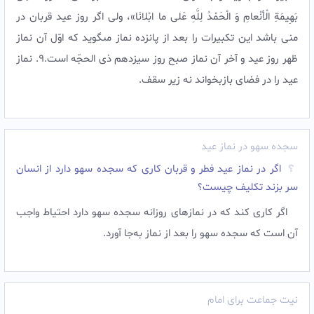
بَهِيمَةِ الْأنْعامِ وَ الْحَمْدُ لِلَّهِ عَلى ما ابْلانَا»، ولى اگر روز عيد قربان در
منى باشد اين تكبيرات را بعد از پانزده نماز مى‏گويد كه اوّل آن نماز
ظهر روز عيد و آخر آن نماز صبح روز سيزدهم ذى الحجّه است.9. نماز
عيد را در فضاى بازبخواند نه زير سقف.
سجده سهو در نماز عید
اگر در نماز عید فطر و قربان کاری که سجده سهو دارد از انسان
سر بزند تکلیف چیست؟
اگر كارى كند كه در نمازهاى روزانه سجده سهو دارد احتياط واجب
آن است كه سجده سهو را بعد از نماز به‌جا آورد.
نیت جماعت برای امام