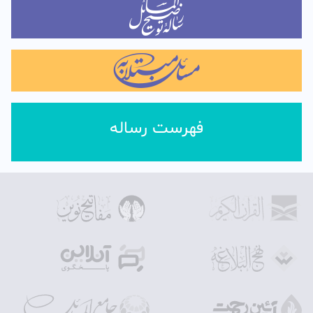
فهرست رساله