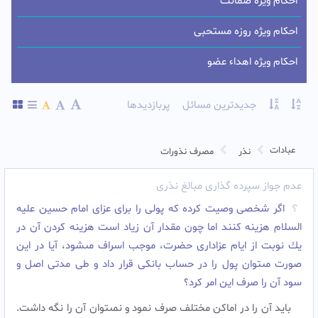
احکام ویژه ضمانت
احکام ویژه روزه مستحبی
احکام ویژه اهداء عضو
جدیدترین مسائل
پربازدیدها
عبادات
نذر
مصرف نذورات
عدم جواز سپرده گذاری مبالغ نذری
اگر شخصى وصيت كرده كه پولى را براى عزاى امام حسين عليه‏
السلام هزينه كنند اما چون مقدار آن زياد است هزينه كردن آن در
يك نوبت از ايام عزادارى حضرت، موجب اسراف مى‏شود، آيا در اين
صورت مى‏توان پول را در حساب بانكى قرار داد و طى مدتى اصل و
سود آن را صرف اين امر كرد؟
بايد آن را در اماكن مختلف صرف نمود و نمى‏توان آن را نگه داشت.