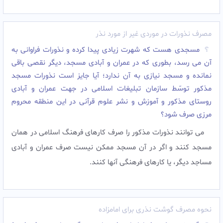
مصرف نذورات در موردی غیر از مورد نذر
مسجدى هست که شهرت زیادى پیدا کرده و نذورات فراوانى به
آن مى رسد، بطورى که در عمران و آبادى مسجد، دیگر نقصى باقى
نمانده و مسجد نیازى به آن ندارد؛ آیا جایز است نذورات مسجد
مذکور توسّط سازمان تبلیغات اسلامى در جهت عمران و آبادى
روستاى مذکور و آموزش و نشر علوم قرآنى در این منطقه محروم
مرزى صرف شود؟
مى توانند نذورات مذکور را صرف کارهاى فرهنگ اسلامى در همان
مسجد کنند و اگر در آن مسجد ممکن نیست صرف عمران و آبادى
مساجد دیگر، یا کارهاى فرهنگى آنها کنند.
نحوه مصرف گوشت نذری برای امامزاده