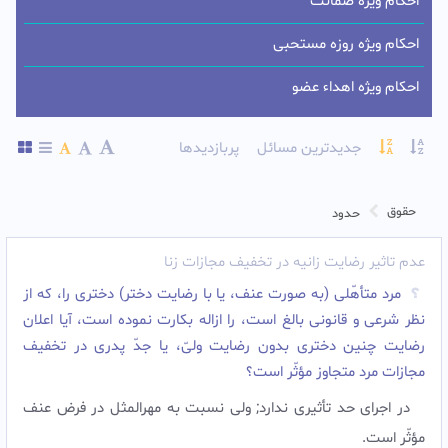
احکام ویژه ضمانت
احکام ویژه روزه مستحبی
احکام ویژه اهداء عضو
جدیدترین مسائل
پربازدیدها
حقوق
حدود
عدم تاثیر رضایت زانیه در تخفیف مجازات زنا
مرد متأهّلى (به صورت عنف، یا با رضایت دختر) دخترى را، که از
نظر شرعى و قانونى بالغ است، را ازاله بکارت نموده است، آیا اعلان
رضایت چنین دخترى بدون رضایت ولىّ، یا جدّ پدرى در تخفیف
مجازات مرد متجاوز مؤثّر است؟
در اجراى حد تأثیرى ندارد; ولى نسبت به مهرالمثل در فرض عنف
مؤثّر است.‌