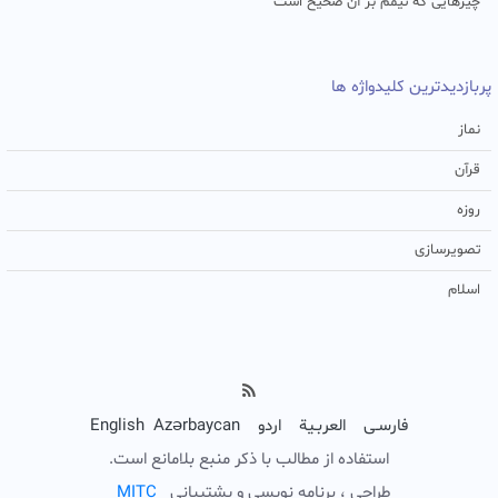
چیزهایی که تیمم بر آن صحیح است
پربازدیدترین کلیدواژه ها
نماز
قرآن
روزه
تصویرسازی
اسلام
فارسـی
العربـیة
اردو
Azərbaycan
English
استفاده از مطالب با ذکر منبع بلامانع است.
طراحی ، برنامه نویسی و پشتیبانی
C
T
I
M