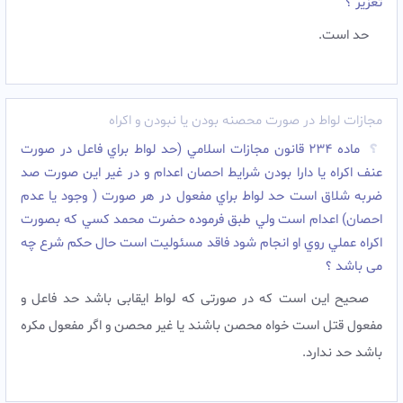
تعزیر ؟
حد است.‌
مجازات لواط در صورت محصنه بودن یا نبودن و اکراه
ماده ٢٣٤ قانون مجازات اسلامي (حد لواط براي فاعل در صورت
عنف اکراه يا دارا بودن شرايط احصان اعدام و در غير اين صورت صد
ضربه شلاق است حد لواط براي مفعول در هر صورت ( وجود يا عدم
احصان) اعدام است ولي طبق فرموده حضرت محمد كسي كه بصورت
اكراه عملي روي او انجام شود فاقد مسئوليت است حال حکم شرع چه
می باشد ؟
صحیح این است که در صورتی که لواط ایقابی باشد حد فاعل و
مفعول قتل است خواه محصن باشند یا غیر محصن و اگر مفعول مکره
باشد حد ندارد.