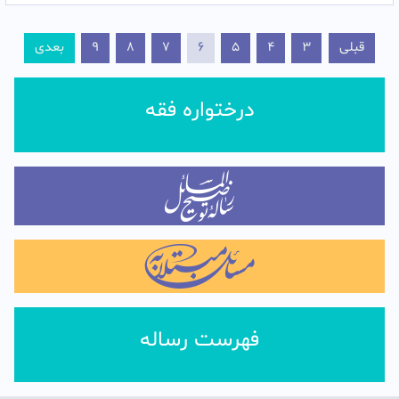
قبلی
3
4
5
6
7
8
9
بعدی
درختواره فقه
فهرست رساله