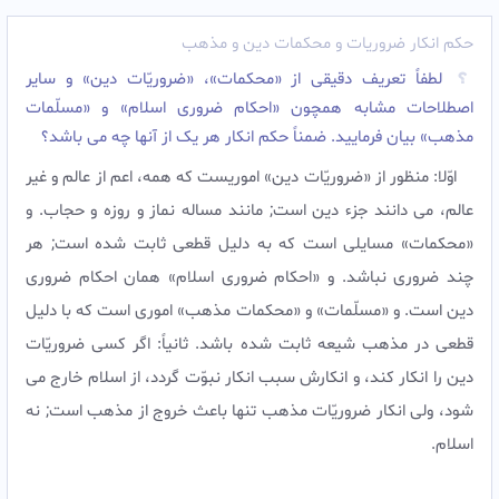
حکم انکار ضروریات و محکمات دین و مذهب
لطفاً تعریف دقیقى از «محکمات»، «ضروریّات دین» و سایر
اصطلاحات مشابه همچون «احکام ضرورى اسلام» و «مسلّمات
مذهب» بیان فرمایید. ضمناً حکم انکار هر یک از آنها چه مى باشد؟
اوّلا: منظور از «ضروریّات دین» اموریست که همه، اعم از عالم و غیر
عالم، مى دانند جزء دین است; مانند مساله نماز و روزه و حجاب. و
«محکمات» مسایلى است که به دلیل قطعى ثابت شده است; هر
چند ضرورى نباشد. و «احکام ضرورى اسلام» همان احکام ضرورى
دین است. و «مسلّمات» و «محکمات مذهب» امورى است که با دلیل
قطعى در مذهب شیعه ثابت شده باشد. ثانیاً: اگر کسى ضروریّات
دین را انکار کند، و انکارش سبب انکار نبوّت گردد، از اسلام خارج مى
شود، ولى انکار ضروریّات مذهب تنها باعث خروج از مذهب است; نه
اسلام.‌