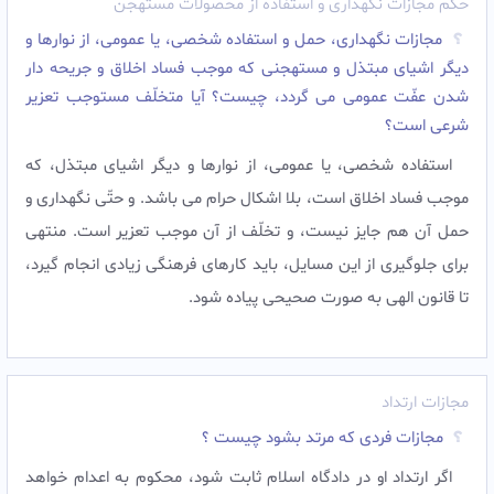
حکم مجازات نگهداری و استفاده از محصولات مستهجن
مجازات نگهدارى، حمل و استفاده شخصى، یا عمومى، از نوارها و
دیگر اشیاى مبتذل و مستهجنى که موجب فساد اخلاق و جریحه دار
شدن عفّت عمومى مى گردد، چیست؟ آیا متخلّف مستوجب تعزیر
شرعى است؟
استفاده شخصى، یا عمومى، از نوارها و دیگر اشیاى مبتذل، که
موجب فساد اخلاق است، بلا اشکال حرام مى باشد. و حتّى نگهدارى و
حمل آن هم جایز نیست، و تخلّف از آن موجب تعزیر است. منتهى
براى جلوگیرى از این مسایل، باید کارهاى فرهنگى زیادى انجام گیرد،
تا قانون الهى به صورت صحیحى پیاده شود.‌
مجازات ارتداد
مجازات فردی که مرتد بشود چیست ؟
اگر ارتداد او در دادگاه اسلام ثابت شود، محكوم به اعدام خواهد