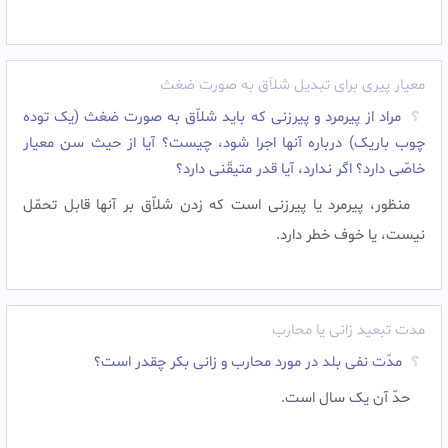
معیار پیری برای تبدیل شلاّق به صورت ضغث
مراد از پیرمرد و پیرزنى که باید شلاّق به صورت ضغث (یک توده
چوب باریک) درباره آنها اجرا شود، چیست؟ آیا از حیث سن معیار
خاصّى دارد؟ اگر ندارد، آیا قدر متیقّنى دارد؟
منظور، پیرمرد یا پیرزنى است که زدن شلاّق بر آنها قابل تحمّل
نیست، یا خوف خطر دارد.‌
مدت تبعید زانی یا محارب
مدّت نفى بلد در مورد محارب و زانى بکر چقدر است؟
حدّ آن یک سال است.‌