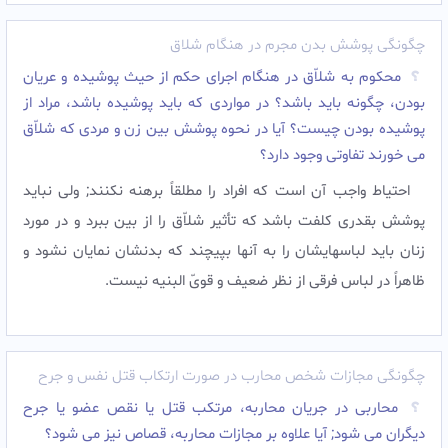
چگونگی پوشش بدن مجرم در هنگام شلاق
محکوم به شلاّق در هنگام اجراى حکم از حیث پوشیده و عریان
بودن، چگونه باید باشد؟ در مواردى که باید پوشیده باشد، مراد از
پوشیده بودن چیست؟ آیا در نحوه پوشش بین زن و مردی که شلاّق
مى خورند تفاوتی وجود دارد؟
احتیاط واجب آن است که افراد را مطلقاً برهنه نکنند; ولى نباید
پوشش بقدرى کلفت باشد که تأثیر شلاّق را از بین ببرد و در مورد
زنان باید لباسهایشان را به آنها بپیچند که بدنشان نمایان نشود و
ظاهراً در لباس فرقى از نظر ضعیف و قوىّ البنیه نیست.‌
چگونگی مجازات شخص محارب در صورت ارتکاب قتل نفس و جرح
محاربى در جریان محاربه، مرتکب قتل یا نقص عضو یا جرح
دیگران مى شود; آیا علاوه بر مجازات محاربه، قصاص نیز مى شود؟