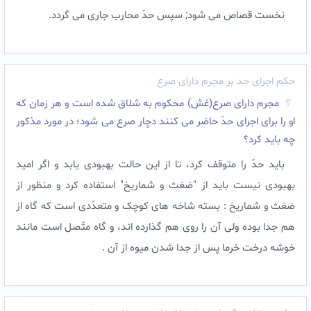
نخست قصاص مى شود; سپس حدّ محارب جارى مى گردد.‌
حکم اجرای حد بر مجرم دارای صرع
مجرم دارای صرع(غش) محکوم به شلاق شده است و هر زمان که
او را براى اجراى حدّ حاضر مى کنند دچار صرع مى شود؛ در مورد مذکور
چه باید کرد؟
باید حدّ را متوقف کرد، تا از این حالت بهبودى یابد و اگر امید
بهبودى نیست باید از "ضغث و شماریخ" استفاده کرد و منظور از
ضغث و شماریخ : بسته شاخه هاى کوچک و متعدّدى است که گاه از
هم جدا بوده ولى آن را روى هم گذارده اند، و گاه متّصل است مانند
خوشه درخت خرما پس از جدا شدن میوه از آن .