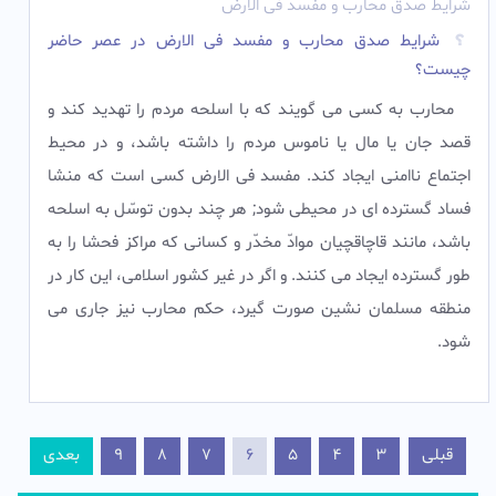
شرایط صدق محارب و مفسد فی الارض
شرایط صدق محارب و مفسد فى الارض در عصر حاضر
چیست؟
محارب به کسى مى گویند که با اسلحه مردم را تهدید کند و
قصد جان یا مال یا ناموس مردم را داشته باشد، و در محیط
اجتماع ناامنى ایجاد کند. مفسد فى الارض کسى است که منشا
فساد گسترده اى در محیطى شود; هر چند بدون توسّل به اسلحه
باشد، مانند قاچاقچیان موادّ مخدّر و کسانى که مراکز فحشا را به
طور گسترده ایجاد مى کنند. و اگر در غیر کشور اسلامى، این کار در
منطقه مسلمان نشین صورت گیرد، حکم محارب نیز جارى مى
شود.‌
قبلی
3
4
5
6
7
8
9
بعدی