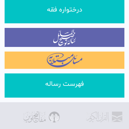
درختواره فقه
فهرست رساله