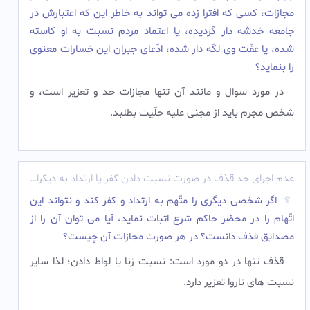
مجازات، کسى که افترا زده مى تواند به خاطر این که اعتبارش در
جامعه خدشه دار گردیده، یا اعتماد مردم نسبت به او کاسته
شده، یا عفّت وى لکّه دار شده، ادّعاى جبران این خسارات معنوى
را بنماید؟
در مورد سوال و مانند آن تنها مجازات حد و تعزیر است، و
شخص مجرم باید از مجنى علیه حلّیت بطلبد.‌
عدم اجرای حد قذف در صورت نسبت دادن کفر یا ارتداد به دیگران
اگر شخصی دیگرى را متّهم به ارتداد و کفر کند و نتواند این
اتّهام را در محضر حاکم شرع اثبات نماید، آیا مى توان آن را از
مصدایق قذف دانست؟ در هر صورت مجازات آن چیست؟
قذف تنها در دو مورد است: نسبت زنا یا لواط دادن؛ لذا سایر
نسبت هاى ناروا تعزیر دارد.‌