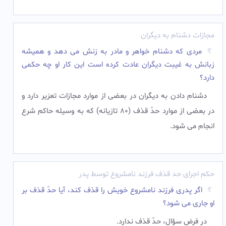
مجازات دشنام به دیگران
مردى که دشنام خواهر و مادر به زنش مى دهد و همیشه
زبانش به غیبت دیگران عادت کرده است این کار او چه حکمى
دارد؟
دشنام دادن به دیگران در بعضى از موارد مجازات تعزیر دارد و
در بعضى از موارد حدّ قذف (80 تازیانه) که به وسیله حاکم شرع
انجام مى شود.‌
حکم اجرای حد قذف فرزند نامشروع توسط پدر
اگر پدرى فرزند نامشروع خویش را قذف کند، آیا حدّ قذف بر
او جارى مى شود؟
در فرض سؤال، حدّ قذف ندارد.‌