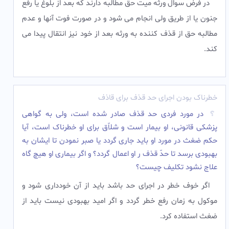
در فرض سوال ورثه میت حق مطالبه دارند که بعد از بلوغ یا رفع
جنون یا از طریق ولی انجام می شود و در صورت فوت آنها و عدم
مطالبه حق از قذف کننده به ورثه بعد از خود نیز انتقال پیدا می
کند.‌
خطرناک بودن اجرای حد قذف برای قاذف
در مورد فردی حد قذف صادر شده است، ولى به گواهى
پزشکى قانونى، او بیمار است و شلاّق براى او خطرناک است، آیا
حکم ضغث در مورد او باید جاری گردد یا صبر نمودن تا ایشان به
بهبودى برسد تا حدّ قذف ر او اعمال گردد؟ و اگر بیمارى او هیچ گاه
علاج نشود تکلیف چیست؟
اگر خوف خطر در اجراى حد باشد باید از آن خوددارى شود و
موکول به زمان رفع خطر گردد و اگر امید بهبودى نیست باید از
ضغث استفاده کرد.‌