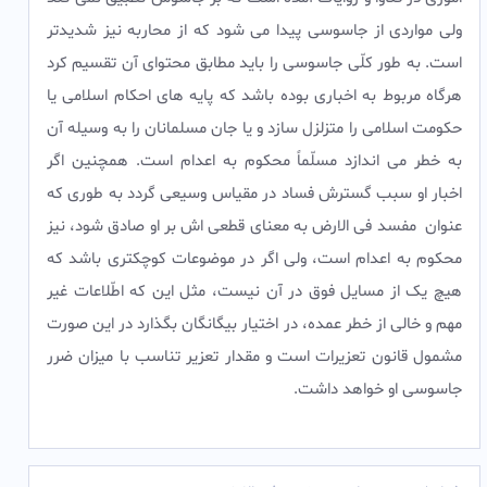
ولى مواردى از جاسوسى پیدا مى شود که از محاربه نیز شدیدتر
است. به طور کلّى جاسوسى را باید مطابق محتواى آن تقسیم کرد
هرگاه مربوط به اخبارى بوده باشد که پایه هاى احکام اسلامى یا
حکومت اسلامى را متزلزل سازد و یا جان مسلمانان را به وسیله آن
به خطر مى اندازد مسلّماً محکوم به اعدام است. همچنین اگر
اخبار او سبب گسترش فساد در مقیاس وسیعى گردد به طورى که
عنوان مفسد فى الارض به معناى قطعى اش بر او صادق شود، نیز
محکوم به اعدام است، ولى اگر در موضوعات کوچکترى باشد که
هیچ یک از مسایل فوق در آن نیست، مثل این که اطّلاعات غیر
مهم و خالى از خطر عمده، در اختیار بیگانگان بگذارد در این صورت
مشمول قانون تعزیرات است و مقدار تعزیر تناسب با میزان ضرر
جاسوسى او خواهد داشت.‌