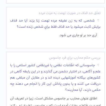
تعلّق حد قذف در صورت تهمت به میّت مرده
شخصی که به زن عفیفه مرده تهمت زنا بزند آیا حد قذف
برايش ثابت ميشود يا حد قذف فقط براي شخص زنده است؟
آری حد بر او جاری می شود.‌
بررسی حکم محارب برای فرد جاسوس
جاسوسانى که اطّلاعات نظامى یا غیرنظامى کشور اسلامى را با
علم و آگاهى، در اختیار دشمن مى گذارند و در این رابطه گاهى در
کشورهاى بیگانه آموزشهایى دیده اند و در مقابل آن مبلغى هم
دریافت مى کنند و یا بدون پاداش این کار را انجام مى دهند چه
حکمى دارند، آیا محاربند؟
اطلاق عنوان محارب بر جاسوس مشکل است، زیرا در تعریف آن
امورى در فتاوا و روایات آمده است که بر جاسوس تطبیق نمى کند