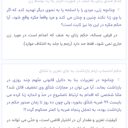
عدم صدق زنای به عنف در صورت اجبار به زنا توسط زن
چنانچه زنى، مردى را با اسلحه یا به نحوى دیگر تهدید کند که اگر
با وى زنا نکند چنین و چنان مى کند و مرد واقعاً مکرَه واقع شود، آیا
حکم مکرَه در این جا نیز ثابت است؟
در فرض مساله، حکم زناى به عنف که اعدام است در مورد زن
جارى نمى شود، فقط حد دارد (رجم یا جلد به اختلاف موارد).‌
حکم احتساب ایام بازداشت به جای تعزیر با شلاق
چنانچه در تعزیرات بنا به دلایل قانونى متّهم چند روزى در
بازداشت بماند، آیا مى توان در مجازات شلاّق وى تخفیف قائل شد؟
مثلا شخصى که اقدام به ارتباط نامشروع در حدّ و اندازه زنا کرده مى
بایست 99 ضربه شلاّق بخورد، ولى چون ده روز تا زمان صدور حکم در
بازداشت بوده، به تحمّل پنجاه ضربه یا کمتر محکوم گردد؟!
کیفیّت تعزیر و مقدار آن در اختیار قاضى است، و حتّى مى تواند در