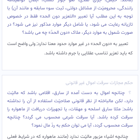
(مانند: حبس، جزاى نقدى، لغو جواز کسب، ابطال گواهینامه
رانندگى، محرومیّت از مشاغل دولتى، ثبت سوء سابقه و مانند آن) با
توجه به این مطلب آیا تعبیر «التعزیر دون الحد» فقط در خصوص
تازیانه رعایت مى شود، یا شامل دیگر موارد مذکور نیز مى شود؟ در
صورت شمول به موارد دیگر، ملاک «دون الحدّ» چه مى باشد؟
تعبیر به «دون الحد» در غیر موارد حدود معنا ندارد; ولى واضح است
که باید تعزیر تناسب عقلایى با جرم داشته باشد.‌
حکم مجازات سرقت اموال غیر قانونی
چنانچه اموال به دست آمده از سارق، اقلامى باشد که مالیّت
دارد، لکن مالباخته از نظر قانونى صلاحیّت استفاده از آن را نداشته
باشد; مثلا سارق اسلحه و مهمّات، یا تجهیزات دریافت از ماهواره را
سرقت کرده باشد. آیا سرقت شرعى محسوب مى گردد؟ چنانچه
سرقت محسوب گردد، آیا مى توان حکم به ردّ مال نمود؟
چنانچه اشیاء مزبور مالیّت ندارد (مانند ماهواره که در شرایط فعلى