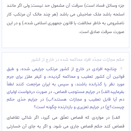
جزء وسائل فساد است) سرقت آن مشمول حد نیست; ولى اگر مانند
اسلحه باشد ملک صاحبش مى باشد (هر چند مالک آن مرتکب کار
نامشروعى به خاطر مخالفت با قانون جمهورى اسلامى شده،) و در این
صورت سرقت صادق است.‌
حکم مجازات مجدّد افراد محاکمه شده در خارج از کشور
چنانچه افرادى در خارج از کشور مرتکب جرایمى شده، و طبق
قوانین آن کشور تعقیب و محاکمه گردیده، و کیفر مقرّر براى جرم
مورد نظر را گذرانده باشند، و سپس به ایران مراجعت کنند لطفاً
بفرمایید:الف) در جرایم مستوجب قصاص، در صورت درخواست اولیاى
دم آیا قابل تعقیب و مجازات هستند؟ب) در جرایم حدّى حکم
چیست؟ج) در جرایم تعزیرى و بازدارنده چگونه است؟
الف) در مواردى که قصاص تعلّق مى گیرد، اگر شاکى تقاضاى
قصاص کند حکم قصاص جارى مى شود. و اگر به جاى آن خسارتى