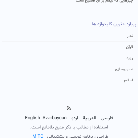
چیزهایی که تیمم بر آن صحیح است
پربازدیدترین کلیدواژه ها
نماز
قرآن
روزه
تصویرسازی
اسلام
فارسـی
العربـیة
اردو
Azərbaycan
English
استفاده از مطالب با ذکر منبع بلامانع است.
طراحی ، برنامه نویسی و پشتیبانی
C
T
I
M