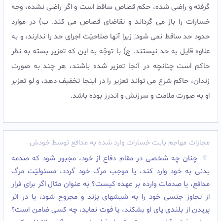
گرفته و راضى شده، حکم قصاص ساقط است و اگر راضى نشده، وجه
خسارات را باز مى گرداند و تقاضاى قصاص مى کند.‌ ب) در موارد
حدود حد ساقط نمى شود; زیرا آنها صلاحیّت اجراى حد را ندارند، و به
علاوه قایل به حد نیستند.‌ ج) با توجّه به این که تعزیر بسته به نظر
حاکم است چنانچه در آنجا تعزیر شده باشند، هر چند به صورت
زندان، حاکم شرع مى تواند تعزیر را در اینجا تخفیف دهد، و لو تعزیر
او به صورت ملامت و سرزنش و اندرز بوده باشد.‌
مجازات مهاجم بابت خسارات وارد شده به مدافع توسط خودش
چنان چه شخصى در مقام دفاع از خود، مجبور شود كه صدمه
بدنى به خود وارد كند، يا موجب مرگ خود گردد، مسئوليّت مرگ
مدافع، يا صدمات وارده بر عهده كيست؟ به عنوان مثال اگر براى فرار
از تجاوز جنسى خود را به شيشه‏اى بزند و مجروح شود، يا در اثر
پريدن از بلندى پاى او بشكند، يا فوت نمايد، چه كسى ضامن است؟