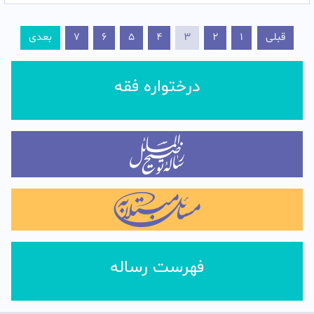
قبلی
1
2
3
4
5
6
7
بعدی
درختواره فقه
فهرست رساله