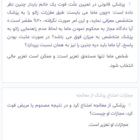
پزشکى قانونى در تعیین علّت فوت یک خانم باردار چنین نظر
داده است: «چون ماما مى بایست طبق مقرّرات زائو را به پزشک
متخصّص معرّفى نماید، و این امر صورت نگرفته، 20% مقصّر است.»
آیا دادگاه مجاز به محکوم نمودن ماما به لحاظ عدم راهنمایى زائو به
پزشک متخصّص به میزان فوق مى باشد؟ در صورت مثبت بودن
پاسخ، آیا ماما باید دیه جنین را نیز به همان نسبت بپردازد؟
شخص ماما تنها مستحق تعزیر است; و ممکن است تعزیر مالى
انتخاب شود.‌
مجازات امتناع پزشک از معالجه
پزشکى از معالجه امتناع کرد و در نتیجه مصدوم یا مریض فوت
کرد، مجازات او چیست؟
مجازات او تعزیر است.‌