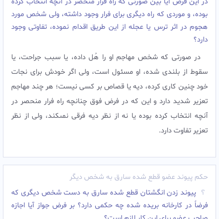
در این فرض آيا بين صورتى كه راه فرار منحصر در آنچه انتخاب كرده
بوده، و موردى كه راه ديگرى براى فرار وجود داشته، ولى شخص مورد
هجوم در اثر ترس يا عجله از اين طريق اقدام نموده، تفاوتى وجود
دارد؟
در صورتى كه شخص مهاجم او را هُل داده، يا سبب جراحت، يا
سقوط از بلندى شده، او مسئول است، ولى اگر خودش براى نجات
خود چنين كارى كرده، ديه يا قصاص بر كسى نيست؛ هر چند مهاجم
تعزير شديد دارد و این که در فرض فوق چنانچه راه فرار منحصر در
آنچه انتخاب كرده بوده یا نه از نظر ديه فرقى نمى‏كند، ولى از نظر
تعزير تفاوت دارد.‌
حکم پیوند عضو قطع شده سارق به شخص دیگر
پیوند زدن انگشتان قطع شده سارق به دست شخص دیگرى که
فرضاً در کارخانه بریده شده چه حکمى دارد؟ بر فرض جواز آیا اجازه
صاحب عضو براى این کار لازم است؟