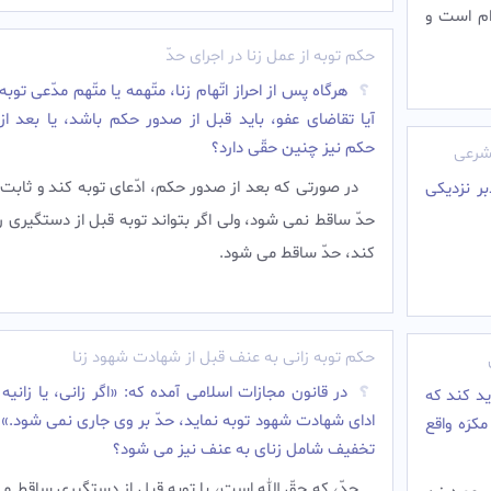
ام است و
حکم توبه از عمل زنا در اجرای حدّ
هرگاه پس از احراز اتّهام زنا، متّهمه یا متّهم مدّعى توبه
آیا تقاضاى عفو، باید قبل از صدور حکم باشد، یا بعد ا
حکم نیز چنین حقّى دارد؟
 شرعی
در صورتى که بعد از صدور حکم، ادّعاى توبه کند و ثابت
بر نزدیکی
حدّ ساقط نمى شود، ولى اگر بتواند توبه قبل از دستگیرى را
کند، حدّ ساقط مى شود.‌
حکم توبه زانی به عنف قبل از شهادت شهود زنا
در قانون مجازات اسلامى آمده که: «اگر زانى، یا زانیه 
ید کند که
اداى شهادت شهود توبه نماید، حدّ بر وى جارى نمى شود.» آ
کرَه واقع
تخفیف شامل زناى به عنف نیز مى شود؟
حدّ، که حقّ الله است، با توبه قبل از دستگیرى ساقط م