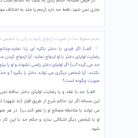
در فرض مساله، حکم زناى به عنف که اعدام است در
جارى نمى شود، فقط حد دارد (رجم یا جلد به اختلاف موارد
عدم سقوط حد در صورت ازدواج زانیه با زانی یا شخص د
الف) اگر فردی با دختر باکره ای زنا نماید،چنانچ
رضایت اولیاى دختر با او ازدواج نماید، آیا ازدواج کردن
حد می گردد؟ب) اگر اولیاى دختر راضى نشوند و او را براى
نکنند، آیا شخص دیگرى مى تواند دختر را بگیرد؟ و حدّ ز
صورت چگونه است؟
الف) حد با عقد و یا رضایت اولیاى دختر ساقط نمى
این مساله اگر نزد حاکم شرع از طریق اقرار (نه شهود) 
مى تواند با ملاحظه مصالح او را عفو کند.ب) در هر صو
او با شخص دیگر اشکالى ندارد و حکم حد با این کار 
شود.‌