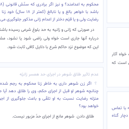
باشد با خواهر بالغ و یا نابالغ (کمتر از 18 س
رضایت ولى و یا قیّم دختر از اعدام زانى مذکور جلوگیرى مى
در صورتى که زانى و زانیه به حد بلوغ شرعى رسیده باش
درباره آنها جارى است خواه ولى راضى شود یا نشود، مشر
این که موضوع نزد حاکم شرع با دلایل کافى ثابت شود.‌
خواه آثار
ن است که
عدم تاثیر طلاق شوهر در اجرای حد همسر زانیّه
اگر زن شوهر دارى به خاطر زنا محکوم به رجم شده 
چنانچه شوهر او قبل از اجراى حکم، وى را طلاق دهد آیا ط
منزله رضایت نسبت به او تلقّى و باعث جلوگیرى از اجر
خواهد بود؟
ه با تماس
چار گناه
طلاق دادن شوهر مانع از اجراى حدّ مزبور نیست.‌