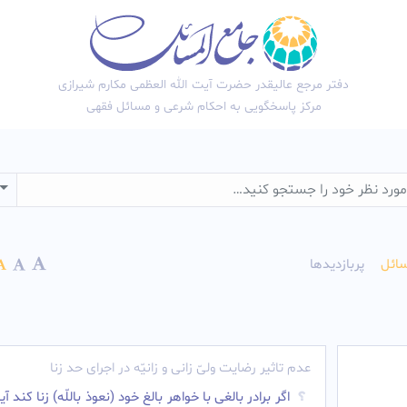
دفتر مرجع عالیقدر حضرت آیت الله العظمی مکارم شیرازی
مرکز پاسخگویی به احکام شرعی و مسائل فقهی
wn
ائل
پربازدیدها
عدم تاثیر رضایت ولیّ زانى و زانیّه در اجرای حد زنا
اگر برادر بالغى با خواهر بالغ خود (نعوذ باللّه) زنا کند آی