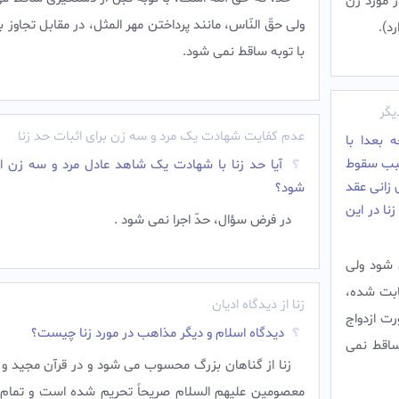
 مورد زن
ولى حقّ النّاس، مانند پرداختن مهر المثل، در مقابل تجاوز 
).‌
با توبه ساقط نمى شود.‌
یگر
عدم کفایت شهادت یک مرد و سه زن برای اثبات حد زنا
ه بعدا با
 سبب سقوط
آیا حد زنا با شهادت یک شاهد عادل مرد و سه زن اج
 زانى عقد
شود؟
نا در این
در فرض سؤال، حدّ اجرا نمی شود .‌
 شود ولى
ثابت شده،
زنا از دیدگاه ادیان
رت ازدواج
دیدگاه اسلام و دیگر مذاهب در مورد زنا چیست؟
ساقط نمى
زنا از گناهان بزرگ محسوب می شود و در قرآن مجید و 
معصومین علیهم السلام صریحاً تحریم شده است و تمام 