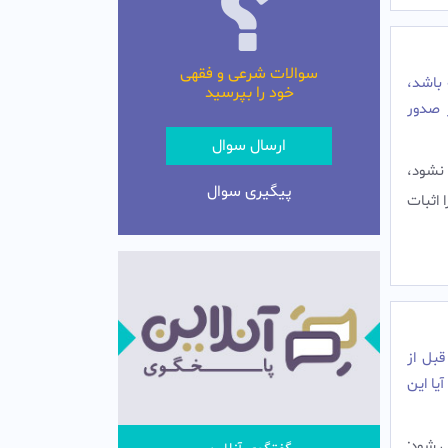
سوالات شرعی و فقهی
 باشد،
خود را بپرسید
ز صدور
ارسال سوال
 نشود،
پیگیری سوال
 اثبات
قبل از
یا این
ى شود;