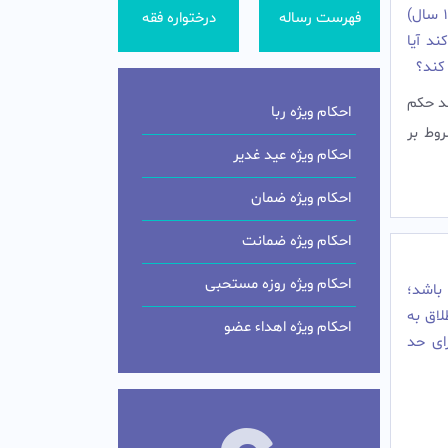
محکوم به اعدامند؟ و نیز اگر برادرى که سنّش قانونى (18 سال)
فهرست رساله
درختواره فقه
ال) خود زنا کند آیا
 کند؟
ند حکم
احکام ویژه ربا
وط بر
احکام ویژه عید غدیر
احکام ویژه ضمان
احکام ویژه ضمانت
احکام ویژه روزه مستحبی
باشد؛
لاق به
احکام ویژه اهداء عضو
اى حد