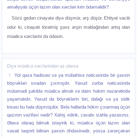
əməliyyatı üçün lazım olan xərcləri kim ödəməlidir?
Sözü gedən cinayətə diyə düşmür, ərş düşür. Ehtiyat vacib
odur ki, cinayəti törətmiş şəxs ərşin məbləğindən artıq olan
müalicə xərclərini də ödəsin.
Diyə müalicə xərclərindən az olarsa
Yol qəza hadisəsi və ya mübahisə nəticəsində bir şəxsin
böyrəkləri sıradan çıxmışdır. Yaxud zərbə nəticəsində
mütəmadi şəkildə müalicə almalı və daim həkim nəzarətində
yaşamalıdır. Yaxud da böyrəklərin biri, dalağı və ya sidik
kisəsi bu hala düşmüşdür. Belə hallarda hökm çıxarmaq üçün
qazının vəzifəsi nədir? Xahiş edirik, cavabı izahla yazasınız.
Əlavə olaraq bilmək istəyirik ki, müalicə üçün lazım olan
vəsait təqsirli bilinən şəxsin öhdəsinədir, yoxsa zərərçəkən