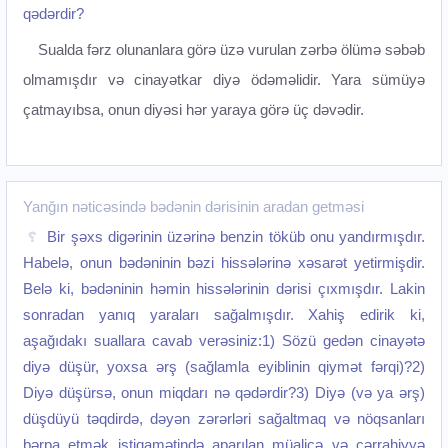
qədərdir?
Sualda fərz olunanlara görə üzə vurulan zərbə ölümə səbəb
olmamışdır və cinayətkar diyə ödəməlidir. Yara sümüyə
çatmayıbsa, onun diyəsi hər yaraya görə üç dəvədir.
Yanğın nəticəsində bədənin dərisinin aradan getməsi
Bir şəxs digərinin üzərinə benzin töküb onu yandırmışdır.
Habelə, onun bədəninin bəzi hissələrinə xəsarət yetirmişdir.
Belə ki, bədəninin həmin hissələrinin dərisi çıxmışdır. Lakin
sonradan yanıq yaraları sağalmışdır. Xahiş edirik ki,
aşağıdakı suallara cavab verəsiniz:1) Sözü gedən cinayətə
diyə düşür, yoxsa ərş (sağlamla eyiblinin qiymət fərqi)?2)
Diyə düşürsə, onun miqdarı nə qədərdir?3) Diyə (və ya ərş)
düşdüyü təqdirdə, dəyən zərərləri sağaltmaq və nöqsanları
bərpa etmək istiqamətində aparılan müalicə və cərrahiyyə