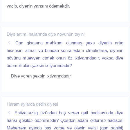
vacib, diyənin yarısını ödəməkdir.
Diyə artımı hallarında diyə növünün təyini
Can qisasına məhkum olunmuş şəxs diyənin artıq
hissəsini almalı və bundan sonra edam olmalıdırsa, diyənin
növünü müəyyən etmək onun öz ixtiyarındadır, yoxsa diyə
ödəməli olan şəxsin ixtiyarındadır?
Diyə verən şəxsin ixtiyarındadır.
Haram aylarda qətlin diyəsi
Ehtiyatsızlıq üzündən baş verən qətl hadisəsində diyə
hansı şəkildə ödənilmədir? Qəsdən adam öldürmə hadisəsi
Məhərrəm ayında baş versə və ölənin vəlisi (qan sahibi)