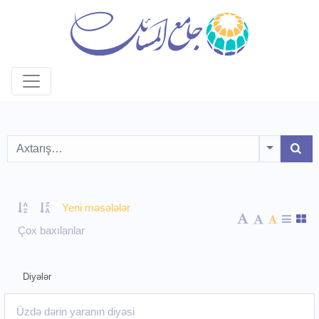
Toggle D
Yeni məsələlər
Çox baxılanlar
Diyələr
Üzdə dərin yaranın diyəsi