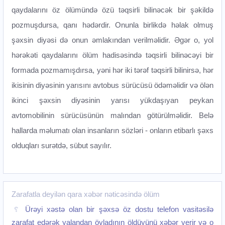
qaydalarını öz ölümündə özü təqsirli bilinəcək bir şəkildə
pozmuşdursa, qanı hədərdir. Onunla birlikdə həlak olmuş
şəxsin diyəsi də onun əmlakından verilməlidir. Əgər o, yol
hərəkəti qaydalarını ölüm hadisəsində təqsirli bilinəcəyi bir
formada pozmamışdırsa, yəni hər iki tərəf təqsirli bilinirsə, hər
ikisinin diyəsinin yarısını avtobus sürücüsü ödəməlidir və ölən
ikinci şəxsin diyəsinin yarısı yükdaşıyan peykan
avtomobilinin sürücüsünün malından götürülməlidir. Belə
hallarda məlumatı olan insanların sözləri - onların etibarlı şəxs
olduqları surətdə, sübut sayılır.
Zarafatla deyilən qara xəbər nəticəsində ölüm
Ürəyi xəstə olan bir şəxsə öz dostu telefon vasitəsilə
zarafat edərək yalandan övladının öldüyünü xəbər verir və o