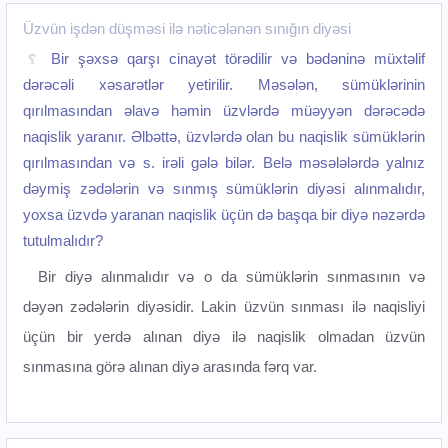
Üzvün işdən düşməsi ilə nəticələnən sınığın diyəsi
Bir şəxsə qarşı cinayət törədilir və bədəninə müxtəlif
dərəcəli xəsarətlər yetirilir. Məsələn, sümüklərinin
qırılmasından əlavə həmin üzvlərdə müəyyən dərəcədə
naqislik yaranır. Əlbəttə, üzvlərdə olan bu naqislik sümüklərin
qırılmasından və s. irəli gələ bilər. Belə məsələlərdə yalnız
dəymiş zədələrin və sınmış sümüklərin diyəsi alınmalıdır,
yoxsa üzvdə yaranan naqislik üçün də başqa bir diyə nəzərdə
tutulmalıdır?
Bir diyə alınmalıdır və o da sümüklərin sınmasının və
dəyən zədələrin diyəsidir. Lakin üzvün sınması ilə naqisliyi
üçün bir yerdə alınan diyə ilə naqislik olmadan üzvün
sınmasına görə alınan diyə arasında fərq var.