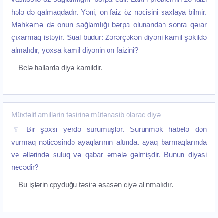
hələ də qalmaqdadır. Yəni, on faiz öz nəcisini saxlaya bilmir.
Məhkəmə də onun sağlamlığı bərpa olunandan sonra qərar
çıxarmaq istəyir. Sual budur: Zərərçəkən diyəni kamil şəkildə
almalıdır, yoxsa kamil diyənin on faizini?
Belə hallarda diyə kamildir.
Müxtəlif amillərin təsirinə mütənasib olaraq diyə
Bir şəxsi yerdə sürümüşlər. Sürünmək habelə don
vurmaq nəticəsində ayaqlarının altında, ayaq barmaqlarında
və əllərində suluq və qabar əmələ gəlmişdir. Bunun diyəsi
necədir?
Bu işlərin qoyduğu təsirə əsasən diyə alınmalıdır.