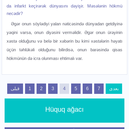
da infarkt keçirərək dünyasını dəyişir. Məsələnin hökmü
necədir?
Əgər onun söylədiyi yalan nəticəsində dünyadan getdiyinə
yəqini varsa, onun diyəsini verməlidir. Əgər onun ürəyinin
xəstə olduğunu və belə bir xəbərin bu kimi xəstələrin həyatı
üçün təhlükəli olduğunu bilirdisə, onun barəsində qisas
hökmünün də icra olunması ehtimalı var.
قبلی
1
2
3
4
5
6
7
بعدی
Hüquq ağacı