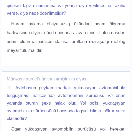
qisasın ləğv olunmasına və yerinə diyə verilməsinə razılıq
versə, diyə necə ödənilməlidir?
Haram aylarda ehtiyatsızlıq üzündən adam öldürmə
hadisəsində diyənin üçdə biri ona əlavə olunur. Lakin qəsdən
adam öldürmə hadisəsində isə tərəflərin razılaşdığı məbləğ
meyar tutulmalıdır.
Müqəssir sürücünün və sərnişininin diyəsi
Avtobusun peykan markalı yükdaşıyan avtomobil ilə
toqquşması nəticəsində avtomobilinin sürücüsü və onun
yanında oturan şəxs həlak olur. Yol polisi yükdaşıyan
avtomobilinin sürücüsünü hadisədə təqsirli bilirsə, hökm necə
olacaqdır?
Əgər yükdaşıyan avtomobilin sürücüsü yol hərəkəti