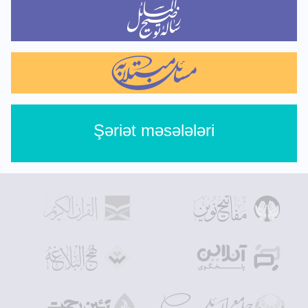
Şəriət məsələləri