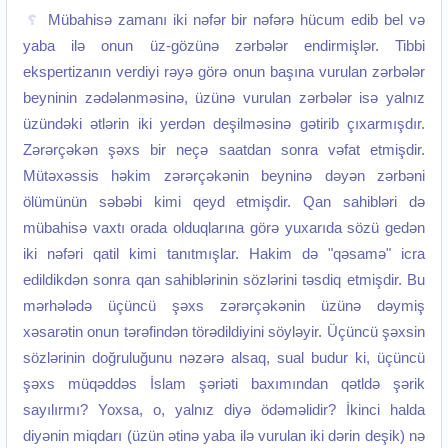
Mübahisə zamanı iki nəfər bir nəfərə hücum edib bel və
yaba ilə onun üz-gözünə zərbələr endirmişlər. Tibbi
ekspertizanın verdiyi rəyə görə onun başına vurulan zərbələr
beyninin zədələnməsinə, üzünə vurulan zərbələr isə yalnız
üzündəki ətlərin iki yerdən deşilməsinə gətirib çıxarmışdır.
Zərərçəkən şəxs bir neçə saatdan sonra vəfat etmişdir.
Mütəxəssis həkim zərərçəkənin beyninə dəyən zərbəni
ölümünün səbəbi kimi qeyd etmişdir. Qan sahibləri də
mübahisə vaxtı orada olduqlarına görə yuxarıda sözü gedən
iki nəfəri qatil kimi tanıtmışlar. Hakim də "qəsamə" icra
edildikdən sonra qan sahiblərinin sözlərini təsdiq etmişdir. Bu
mərhələdə üçüncü şəxs zərərçəkənin üzünə dəymiş
xəsarətin onun tərəfindən törədildiyini söyləyir. Üçüncü şəxsin
sözlərinin doğruluğunu nəzərə alsaq, sual budur ki, üçüncü
şəxs müqəddəs İslam şəriəti baxımından qətldə şərik
sayılırmı? Yoxsa, o, yalnız diyə ödəməlidir? İkinci halda
diyənin miqdarı (üzün ətinə yaba ilə vurulan iki dərin deşik) nə