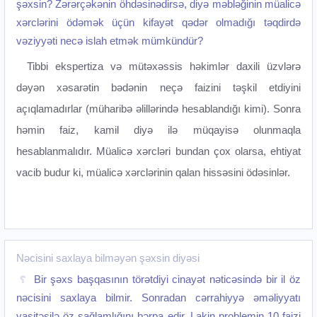
şəxsin? Zərərçəkənin öhdəsinədirsə, diyə məbləğinin müalicə
xərclərini ödəmək üçün kifayət qədər olmadığı təqdirdə
vəziyyəti necə islah etmək mümkündür?
Tibbi ekspertiza və mütəxəssis həkimlər daxili üzvlərə
dəyən xəsarətin bədənin neçə faizini təşkil etdiyini
açıqlamadırlar (müharibə əlillərində hesablandığı kimi). Sonra
həmin faiz, kamil diyə ilə müqayisə olunmaqla
hesablanmalıdır. Müalicə xərcləri bundan çox olarsa, ehtiyat
vacib budur ki, müalicə xərclərinin qalan hissəsini ödəsinlər.
Nəcisini saxlaya bilməyən şəxsin diyəsi
Bir şəxs başqasının törətdiyi cinayət nəticəsində bir il öz
nəcisini saxlaya bilmir. Sonradan cərrahiyyə əməliyyatı
vasitəsilə öz sağlamlığını bərpa edir. Lakin problemin 10 faizi