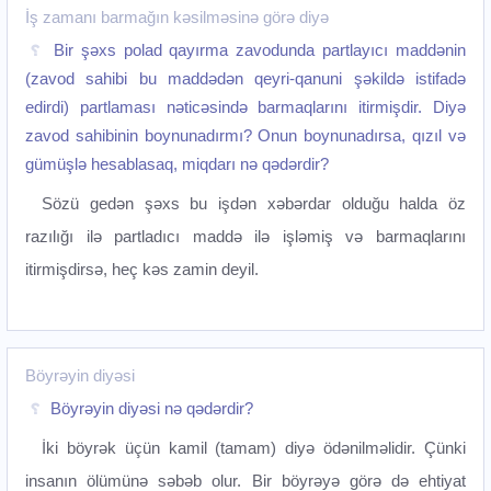
İş zamanı barmağın kəsilməsinə görə diyə
Bir şəxs polad qayırma zavodunda partlayıcı maddənin
(zavod sahibi bu maddədən qeyri-qanuni şəkildə istifadə
edirdi) partlaması nəticəsində barmaqlarını itirmişdir. Diyə
zavod sahibinin boynunadırmı? Onun boynunadırsa, qızıl və
gümüşlə hesablasaq, miqdarı nə qədərdir?
Sözü gedən şəxs bu işdən xəbərdar olduğu halda öz
razılığı ilə partladıcı maddə ilə işləmiş və barmaqlarını
itirmişdirsə, heç kəs zamin deyil.
Böyrəyin diyəsi
Böyrəyin diyəsi nə qədərdir?
İki böyrək üçün kamil (tamam) diyə ödənilməlidir. Çünki
insanın ölümünə səbəb olur. Bir böyrəyə görə də ehtiyat