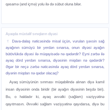
qəsamə (and içmə) yolu ilə də sübut oluna bilər.
Ayaqda müxtəlif sınıqların diyəsi
Dava-dalaş nəticəsində misal üçün, vurulan şəxsin sağ
ayağının sümüyü bir yerdən sınarsa, onun diyəsi ayağın
bütövlükdə diyəsi ilə müqayisədə nə qədərdir? Eyni zərbə ilə
ayaq dörd yerdən sınarsa, diyəsinin miqdarı nə qədərdir?
Əgər bir neçə zərbə nəticəsində ayaq dörd yerdən sınarsa,
diyənin miqdarı nə qədər olacaq?
Ayaq sümüyünün sınması müqabilində alınan diyə kamil
insan diyəsinin onda biridir (bir ayağın diyəsinin beşdə biri).
Bu, o haldadır ki, ayaq əvvəlki (sağlam) vəziyyətinə
qayıtmasın. Əvvəlki sağlam vəziyyətinə qayıdarsa, diyə bu