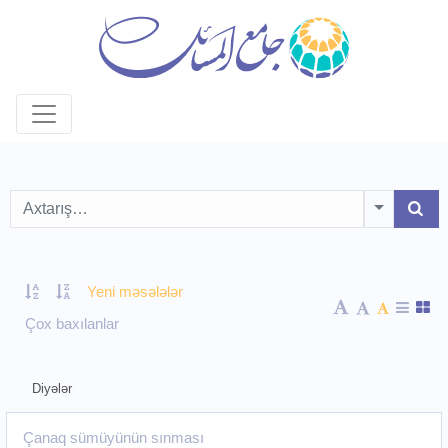
Toggle D
Yeni məsələlər
Çox baxılanlar
Diyələr
Çanaq sümüyünün sınması