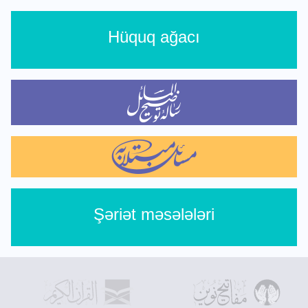
Hüquq ağacı
Şəriət məsələləri