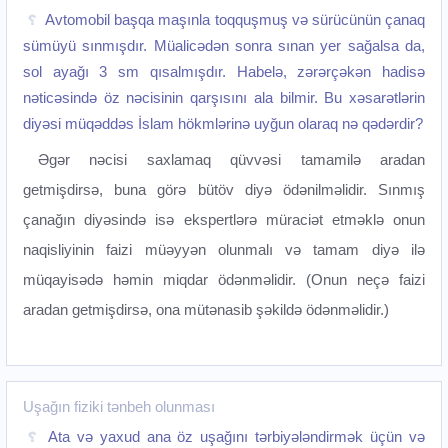
Avtomobil başqa maşınla toqquşmuş və sürücünün çanaq
sümüyü sınmışdır. Müalicədən sonra sınan yer sağalsa da,
sol ayağı 3 sm qısalmışdır. Habelə, zərərçəkən hadisə
nəticəsində öz nəcisinin qarşısını ala bilmir. Bu xəsarətlərin
diyəsi müqəddəs İslam hökmlərinə uyğun olaraq nə qədərdir?
Əgər nəcisi saxlamaq qüvvəsi tamamilə aradan
getmişdirsə, buna görə bütöv diyə ödənilməlidir. Sınmış
çanağın diyəsində isə ekspertlərə müraciət etməklə onun
naqisliyinin faizi müəyyən olunmalı və tamam diyə ilə
müqayisədə həmin miqdar ödənməlidir. (Onun neçə faizi
aradan getmişdirsə, ona mütənasib şəkildə ödənməlidir.)
Uşağın fiziki tənbeh olunması
Ata və yaxud ana öz uşağını tərbiyələndirmək üçün və