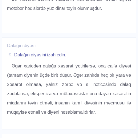
mötəbər hədislərdə yüz dinar təyin olunmuşdur.
Dalağın diyəsi
Dalağın diyəsini izah edin.
Əgər xaricdən dalağa xəsarət yetirilərsə, ona caifə diyəsi
(tamam diyənin üçdə biri) düşür. Əgər zahirdə heç bir yara və
xəsarət olmasa, yalnız zərbə və s. nəticəsində dalaq
zədələnsə, ekspertiza və mütəxəssislər ona dəyən xəsarətin
miqdarını təyin etməli, insanın kamil diyəsinin məcmusu ilə
müqayisə etməli və diyəni hesablamalıdırlar.