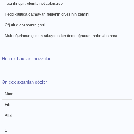
Texniki spirt ölümlə nəticələnərsə
Həddi-buluğa çatmayan fəhlənin diyəsinin zamini
Oğurluq cəzasının şərti
Malı oğurlanan şəxsin şikayətindən öncə oğrudan malın alınması
Ən çox baxılan mövzular
Ən çox axtarılan sözlər
Mina
Fitr
Allah
1