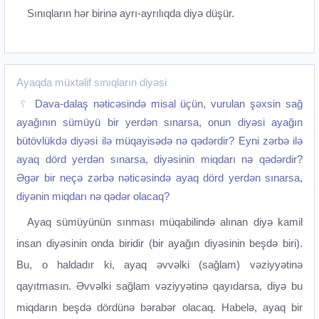
Sınıqların hər birinə ayrı-ayrılıqda diyə düşür.
Ayaqda müxtəlif sınıqların diyəsi
Dava-dalaş nəticəsində misal üçün, vurulan şəxsin sağ
ayağının sümüyü bir yerdən sınarsa, onun diyəsi ayağın
bütövlükdə diyəsi ilə müqayisədə nə qədərdir? Eyni zərbə ilə
ayaq dörd yerdən sınarsa, diyəsinin miqdarı nə qədərdir?
Əgər bir neçə zərbə nəticəsində ayaq dörd yerdən sınarsa,
diyənin miqdarı nə qədər olacaq?
Ayaq sümüyünün sınması müqabilində alınan diyə kamil
insan diyəsinin onda biridir (bir ayağın diyəsinin beşdə biri).
Bu, o haldadır ki, ayaq əvvəlki (sağlam) vəziyyətinə
qayıtmasın. Əvvəlki sağlam vəziyyətinə qayıdarsa, diyə bu
miqdarın beşdə dördünə bərabər olacaq. Habelə, ayaq bir