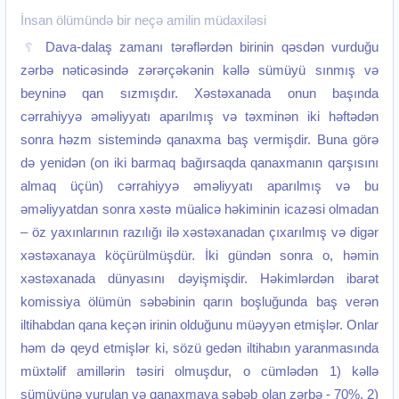
İnsan ölümündə bir neçə amilin müdaxiləsi
Dava-dalaş zamanı tərəflərdən birinin qəsdən vurduğu
zərbə nəticəsində zərərçəkənin kəllə sümüyü sınmış və
beyninə qan sızmışdır. Xəstəxanada onun başında
cərrahiyyə əməliyyatı aparılmış və təxminən iki həftədən
sonra həzm sistemində qanaxma baş vermişdir. Buna görə
də yenidən (on iki barmaq bağırsaqda qanaxmanın qarşısını
almaq üçün) cərrahiyyə əməliyyatı aparılmış və bu
əməliyyatdan sonra xəstə müalicə həkiminin icazəsi olmadan
– öz yaxınlarının razılığı ilə xəstəxanadan çıxarılmış və digər
xəstəxanaya köçürülmüşdür. İki gündən sonra o, həmin
xəstəxanada dünyasını dəyişmişdir. Həkimlərdən ibarət
komissiya ölümün səbəbinin qarın boşluğunda baş verən
iltihabdan qana keçən irinin olduğunu müəyyən etmişlər. Onlar
həm də qeyd etmişlər ki, sözü gedən iltihabın yaranmasında
müxtəlif amillərin təsiri olmuşdur, o cümlədən 1) kəllə
sümüyünə vurulan və qanaxmaya səbəb olan zərbə - 70%, 2)