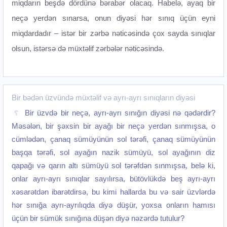
miqdarın beşdə dördünə bərabər olacaq. Habelə, ayaq bir
neçə yerdən sınarsa, onun diyəsi hər sınıq üçün eyni
miqdardadır – istər bir zərbə nəticəsində çox sayda sınıqlar
olsun, istərsə də müxtəlif zərbələr nəticəsində.
Bir bədən üzvündə müxtəlif və ayrı-ayrı sınıqların diyəsi
Bir üzvdə bir neçə, ayrı-ayrı sınığın diyəsi nə qədərdir?
Məsələn, bir şəxsin bir ayağı bir neçə yerdən sınmışsa, o
cümlədən, çanaq sümüyünün sol tərəfi, çanaq sümüyünün
başqa tərəfi, sol ayağın nazik sümüyü, sol ayağının diz
qapağı və qarın altı sümüyü sol tərəfdən sınmışsa, belə ki,
onlar ayrı-ayrı sınıqlar sayılırsa, bütövlükdə beş ayrı-ayrı
xəsarətdən ibarətdirsə, bu kimi hallarda bu və sair üzvlərdə
hər sınığa ayrı-ayrılıqda diyə düşür, yoxsa onların hamısı
üçün bir sümük sınığına düşən diyə nəzərdə tutulur?