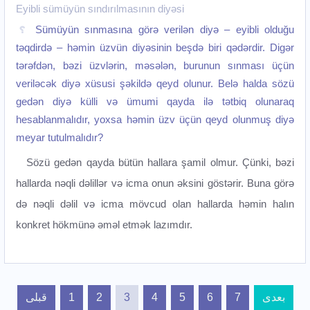
Eyibli sümüyün sındırılmasının diyəsi
Sümüyün sınmasına görə verilən diyə – eyibli olduğu
təqdirdə – həmin üzvün diyəsinin beşdə biri qədərdir. Digər
tərəfdən, bəzi üzvlərin, məsələn, burunun sınması üçün
veriləcək diyə xüsusi şəkildə qeyd olunur. Belə halda sözü
gedən diyə külli və ümumi qayda ilə tətbiq olunaraq
hesablanmalıdır, yoxsa həmin üzv üçün qeyd olunmuş diyə
meyar tutulmalıdır?
Sözü gedən qayda bütün hallara şamil olmur. Çünki, bəzi
hallarda nəqli dəlillər və icma onun əksini göstərir. Buna görə
də nəqli dəlil və icma mövcud olan hallarda həmin halın
konkret hökmünə əməl etmək lazımdır.
قبلی
1
2
3
4
5
6
7
بعدی