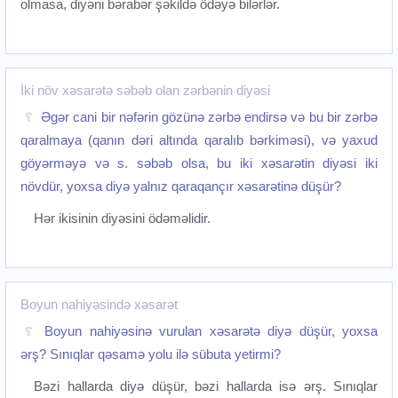
olmasa, diyəni bərabər şəkildə ödəyə bilərlər.
İki növ xəsarətə səbəb olan zərbənin diyəsi
Əgər cani bir nəfərin gözünə zərbə endirsə və bu bir zərbə
qaralmaya (qanın dəri altında qaralıb bərkiməsi), və yaxud
göyərməyə və s. səbəb olsa, bu iki xəsarətin diyəsi iki
növdür, yoxsa diyə yalnız qaraqançır xəsarətinə düşür?
Hər ikisinin diyəsini ödəməlidir.
Boyun nahiyəsində xəsarət
Boyun nahiyəsinə vurulan xəsarətə diyə düşür, yoxsa
ərş? Sınıqlar qəsamə yolu ilə sübuta yetirmi?
Bəzi hallarda diyə düşür, bəzi hallarda isə ərş. Sınıqlar