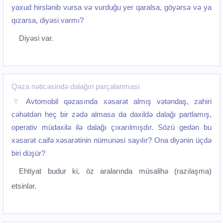
yaxud hirslənib vursa və vurduğu yer qaralsa, göyərsə və ya
qızarsa, diyəsi varmı?
Diyəsi var.
Qəza nəticəsində dalağın parçalanması
Avtomobil qəzasında xəsarət almış vətəndaş, zahiri
cəhətdən heç bir zədə almasa da daxildə dalağı partlamış,
operativ müdaxilə ilə dalağı çıxarılmışdır. Sözü gedən bu
xəsarət caifə xəsarətinin nümunəsi sayılır? Ona diyənin üçdə
biri düşür?
Ehtiyat budur ki, öz aralarında müsalihə (razılaşma)
etsinlər.