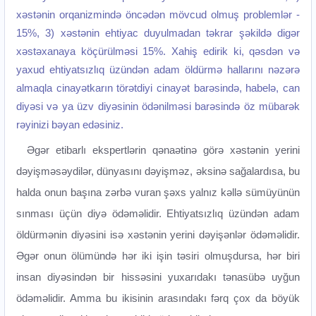
xəstənin orqanizmində öncədən mövcud olmuş problemlər -
15%, 3) xəstənin ehtiyac duyulmadan təkrar şəkildə digər
xəstəxanaya köçürülməsi 15%. Xahiş edirik ki, qəsdən və
yaxud ehtiyatsızlıq üzündən adam öldürmə hallarını nəzərə
almaqla cinayətkarın törətdiyi cinayət barəsində, habelə, can
diyəsi və ya üzv diyəsinin ödənilməsi barəsində öz mübarək
rəyinizi bəyan edəsiniz.
Əgər etibarlı ekspertlərin qənaətinə görə xəstənin yerini
dəyişməsəydilər, dünyasını dəyişməz, əksinə sağalardısa, bu
halda onun başına zərbə vuran şəxs yalnız kəllə sümüyünün
sınması üçün diyə ödəməlidir. Ehtiyatsızlıq üzündən adam
öldürmənin diyəsini isə xəstənin yerini dəyişənlər ödəməlidir.
Əgər onun ölümündə hər iki işin təsiri olmuşdursa, hər biri
insan diyəsindən bir hissəsini yuxarıdakı tənasübə uyğun
ödəməlidir. Amma bu ikisinin arasındakı fərq çox da böyük