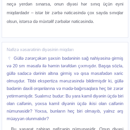
neçə yerdən sınarsa, onun diyəsi hər sınıq üçün eyni
miqdardadır – istər bir zərbə nəticəsində çox sayda sınıqlar
olsun, istərsə də müxtəlif zərbələr nəticəsində.
Nafizə xəsarətinin diyəsinin miqdarı
Güllə zərərçəkən şəxsin bədəninin sağ nahiyəsinə girmiş
və 20 sm məsafə ilə həmin tərəfdən çıxmışdır. Başqa sözlə,
güllə sadəcə dərinin altına girmiş və qısa məsafədən xaric
olmuşdur. Tibbi ekspertiza məruzəsində bildirmişdir ki, güllə
bədənin daxili orqanlarına və mədə-bağırsaqlara heç bir zərər
yetirməmişdir. Sualımız budur: Bu yara kamil diyənin üçdə biri
olan caifənin, yoxsa kamil diyənin üçdə ikisi olan caifənin
nümunəsidir? Yoxsa, bunların heç biri olmayıb, yalnız ərş
müəyyən olunmalıdır?
Bu xəsarət zahirən nafizənin nümunəsidir. Onun diyəsi