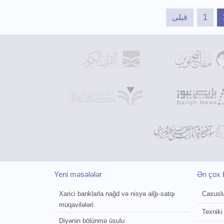
قبلی
1
Yeni məsələlər
Ən çox b
Xarici banklarla nağd və nisyə alğı-satqı
Casusl
müqavilələri
Texniki
Diyənin bölünmə üsulu