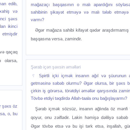
man edib,
mağazaçı başqasının o malı apardığını söyləs
xahiş və
sahibinin şikayət etməyə və malı tələb etməyə
inci şəxs
varmı?
an ikinci
Əgər mağaza sahibi kifayət qədər araşdırmamış p
 etmişdir
başqasına versə, zamindir.
 və qaçaq
 olarsa,
Şərab içən şəxsin əməlləri
Spirtli içki içmək insanın ağıl və şüurunun 
getməsinə səbəb olurmu? Əgər olursa, bir şəxs be
çirkin iş görərsə, törətdiyi əməllər qarşısında zami
Tövbə etdiyi təqdirdə Allah-taala onu bağışlayarmı?
r şəxs öz
Şərab içmək sözsüz, insanın ağlında öz mənfi tə
sa, o, bu
qoyur, onu zəiflədir. Lakin həmişə dəliliyə səbəb 
Əgər tövbə etsə və bu işi tərk etsə, inşallah, gün