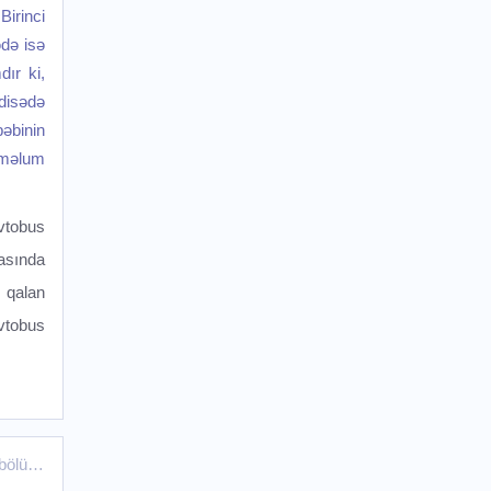
irinci
ədə isə
dır ki,
disədə
əbinin
 məlum
vtobus
asında
n qalan
vtobus
n bölünməsi