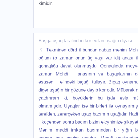
kimidir.
Başqa uşaq tərəfindən kor edilən uşağın diyəsi
Təxminən dörd il bundan qabaq mənim Mehd
oğlum (o zaman onun üç yaşı var idi) anası ilə
qonaqlığa dəvət olunmuşdu. Qonaqlıqda meyvə
zaman Mehdi – anasının və başqalarının ded
əsasən – əlindəki bıçağı tullayır. Bıçaq oynam
digər uşağın bir gözünə dəyib kor edir. Mübarək 
çatdırıram ki, böyüklərin bu işdə əsla müda
olmamışdır. Uşaqlar isə bir-birləri ilə oynayırmış
tərəfdən, zərərçəkən uşaq bacımın uşağıdır. Had
il keçəndən sonra bacım bizim əleyhimizə şikayət
Mənim maddi imkan baxımından bir yığın bo
savayı heç nəyim yoxdur. Maddi vəziyyətim