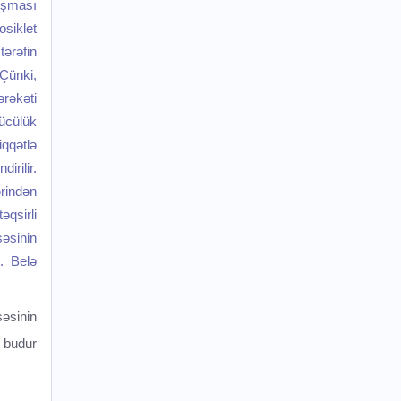
uşması
siklet
ərəfin
Çünki,
rəkəti
ücülük
qqətlə
irilir.
rindən
əqsirli
əsinin
. Belə
əsinin
t budur