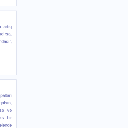
 artıq
dırsa,
dadır,
altarı
alsın,
sə və
xs bir
ləndə