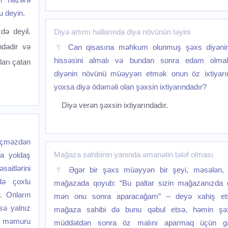
u deyin.
də deyil.
Diyə artımı hallarında diyə növünün təyini
ndədir və
Can qisasına məhkum olunmuş şəxs diyənin
hissəsini almalı və bundan sonra edam olmalı
ları çatan
diyənin növünü müəyyən etmək onun öz ixtiyarın
yoxsa diyə ödəməli olan şəxsin ixtiyarındadır?
Diyə verən şəxsin ixtiyarındadır.
keçməzdən
Mağaza sahibinin yanında əmanətin tələf olması
a yoldaş
saitlərini
Əgər bir şəxs müəyyən bir şeyi, məsələn, p
də çoxlu
mağazada qoyub: “Bu paltar sizin mağazanızda q
. Onların
mən onu sonra aparacağam” – deyə xahiş et
sə yalnız
mağaza sahibi də bunu qəbul etsə, həmin şə
ük məmuru
müddətdən sonra öz malını aparmaq üçün gə