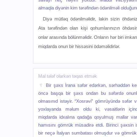
almaqla diyənin kim tərəfindən ödənilməli olduğun
Diyə mütləq ödənilməlidir, lakin sizin öhdəniz
Ata tərəfindən olan kişi qohumlarınızın öhdəsi
onlar arasında bölünməlidir. Onların hər biri imkan
miqdarda onun bir hissəsini ödəməlidirlər.
Mal tələf olarkən təqas etmək
Bir şəxs İrana səfər edərkən, sərhəddən 
öncə başqa bir şəxs ondan bu səfərdə onunl
olmasınıd istəyir. “Xosrəvi” gömrüyündə səfər və
yoxlayanda məlum oldu ki, vəsaitlərin için
miqdarda idxalına qadağa qoyulmuş mallar var
hamısını gömrük müsadirə etdi. Birinci şəxsin i
bir neçə İtalyan sumbatası olmuşdur və gömr