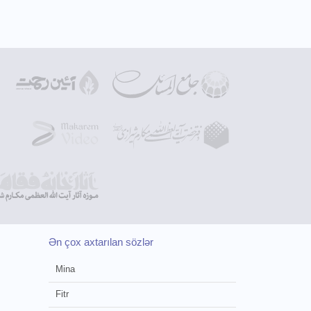
Ən çox axtarılan sözlər
Mina
Fitr