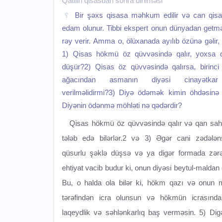
Qatilin qisasdan sonra dirilməsi
Bir şəxs qisasa məhkum edilir və can qisas
edam olunur. Tibbi ekspert onun dünyadan getmə
rəy verir. Amma o, ölüxanada ayılıb özünə gəlir,
1) Qisas hökmü öz qüvvəsində qalır, yoxsa 
düşür?2) Qisas öz qüvvəsində qalırsa, birinci
ağacından asmanın diyəsi cinayətka
verilməlidirmi?3) Diyə ödəmək kimin öhdəsinə
Diyənin ödənmə möhləti nə qədərdir?
Qisas hökmü öz qüvvəsində qalır və qan sahi
tələb edə bilərlər.2 və 3) Əgər cani zədələ
qüsurlu şəklə düşsə və ya digər formada zər
ehtiyat vacib budur ki, onun diyəsi beytul-maldan 
Bu, o halda ola bilər ki, hökm qazı və onun 
tərəfindən icra olunsun və hökmün icrasında
laqeydlik və səhlənkarlıq baş verməsin. 5) Digə