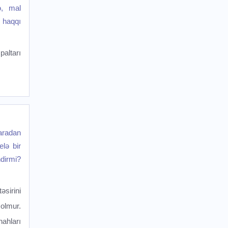
ə, mal
 haqqı
altarı
aradan
lə bir
ndirmi?
sirini
olmur.
ahları