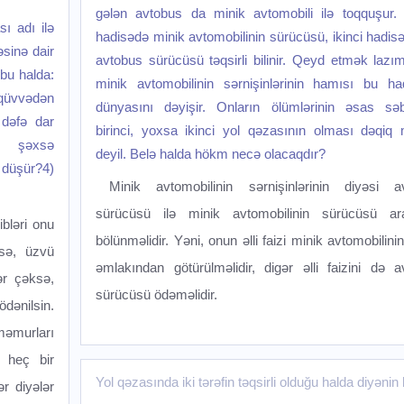
gələn avtobus da minik avtomobili ilə toqquşur. B
ı adı ilə
hadisədə minik avtomobilinin sürücüsü, ikinci hadis
sinə dair
avtobus sürücüsü təqsirli bilinir. Qeyd etmək lazım
 bu halda:
minik avtomobilinin sərnişinlərinin hamısı bu ha
qüvvədən
dünyasını dəyişir. Onların ölümlərinin əsas səb
 dəfə dar
birinci, yoxsa ikinci yol qəzasının olması dəqiq
r şəxsə
deyil. Belə halda hökm necə olacaqdır?
 düşür?4)
Minik avtomobilinin sərnişinlərinin diyəsi a
sürücüsü ilə minik avtomobilinin sürücüsü ar
bləri onu
bölünməlidir. Yəni, onun əlli faizi minik avtomobilini
nsə, üzvü
əmlakından götürülməlidir, digər əlli faizini də a
ər çəksə,
sürücüsü ödəməlidir.
ödənilsin.
məmurları
 heç bir
Yol qəzasında iki tərəfin təqsirli olduğu halda diyəni
r diyələr