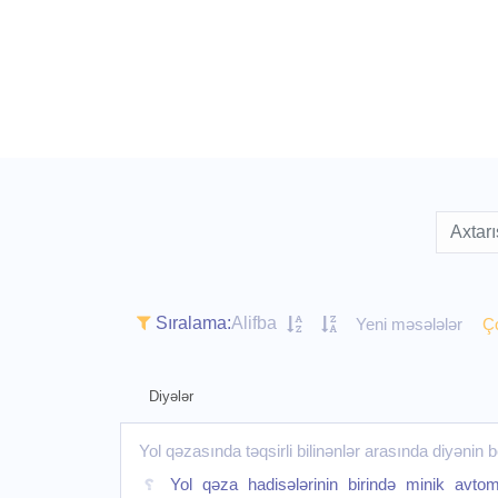
Sıralama:
Alifba
Yeni məsələlər
Ço
Diyələr
Yol qəzasında təqsirli bilinənlər arasında diyənin
Yol qəza hadisələrinin birində minik avtom