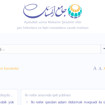
Ayətullah uzma Məkarim Şirazinin ofisi
şəri hökmlərə və fiqhi məsələlərə cavab mərkəzi
x baxılanlar
 bölüşdürülməsi
İki nəfər arasında qətl şübhəsi
obili yük
İki nəfər qəsdən adam öldürmək məqsədi ilə 