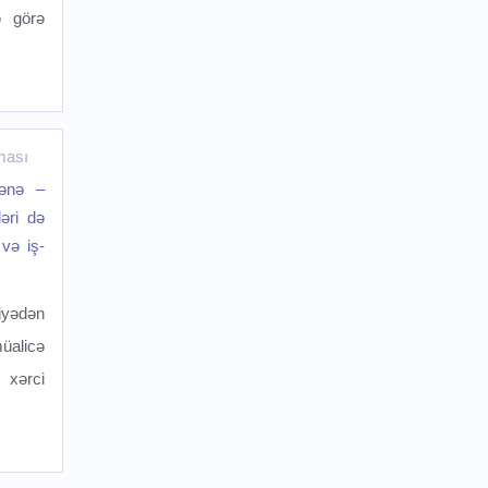
ə görə
ması
kənə –
əri də
və iş-
iyədən
üalicə
 xərci