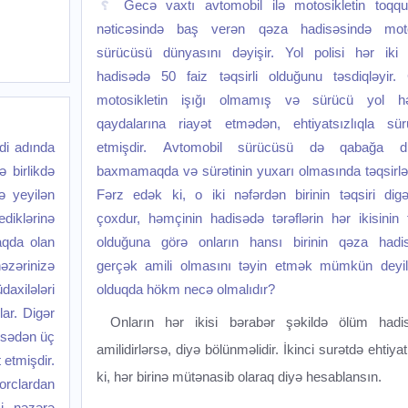
Gecə vaxtı avtomobil ilə motosikletin toqq
nəticəsində baş verən qəza hadisəsində moto
sürücüsü dünyasını dəyişir. Yol polisi hər iki t
hadisədə 50 faiz təqsirli olduğunu təsdiqləyir. 
motosikletin işığı olmamış və sürücü yol hə
qaydalarına riayət etmədən, ehtiyatsızlıqla sür
i adında
etmişdir. Avtomobil sürücüsü də qabağa di
 birlikdə
baxmamaqda və sürətinin yuxarı olmasında təqsirlənd
 yeyilən
Fərz edək ki, o iki nəfərdən birinin təqsiri digə
iklərinə
çoxdur, həmçinin hadisədə tərəflərin hər ikisinin t
aqda olan
olduğuna görə onların hansı birinin qəza hadis
nəzərinizə
gerçək amili olmasını təyin etmək mümkün deyil
xilələri
olduqda hökm necə olmalıdır?
lar. Digər
Onların hər ikisi bərabər şəkildə ölüm hadis
isədən üç
amilidirlərsə, diyə bölünməlidir. İkinci surətdə ehtiya
 etmişdir.
ki, hər birinə mütənasib olaraq diyə hesablansın.
rclardan
i nəzərə