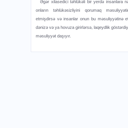
Əgər xilasedici təhlükəli bir yerdə insanlara 
onların təhlükəsizliyini qorumaq məsuliyyət
etmişdirsə və insanlar onun bu məsuliyyətinə et
dənizə və ya hovuza girirlərsə, laqeydlik göstərdiy
məsuliyyət daşıyır.