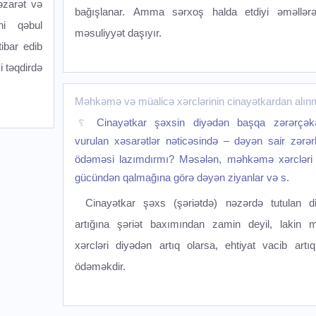
nəzarət və
bağışlanar. Amma sərxoş halda etdiyi əməllər
ini qəbul
məsuliyyət daşıyır.
ibar edib
i təqdirdə
Məhkəmə və müalicə xərclərinin cinayətkardan alın
Cinayətkar şəxsin diyədən başqa zərərçə
vurulan xəsarətlər nəticəsində – dəyən sair zərərl
ödəməsi lazımdırmı? Məsələn, məhkəmə xərcləri 
gücündən qalmağına görə dəyən ziyanlar və s.
Cinayətkar şəxs (şəriətdə) nəzərdə tutulan d
artığına şəriət baxımından zamin deyil, lakin m
xərcləri diyədən artıq olarsa, ehtiyat vacib artıq
ödəməkdir.