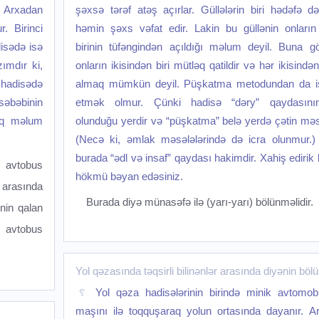
. Arxadan
şəxsə tərəf atəş açırlar. Güllələrin biri hədəfə d
. Birinci
həmin şəxs vəfat edir. Lakin bu güllənin onların
disədə isə
birinin tüfəngindən açıldığı məlum deyil. Buna g
zımdır ki,
onların ikisindən biri mütləq qatildir və hər ikisində
 hadisədə
almaq mümkün deyil. Püşkatma metodundan da is
səbəbinin
etmək olmur. Çünki hadisə “dəry” qaydasını
qiq məlum
olunduğu yerdir və “püşkatma” belə yerdə çətin məs
(Necə ki, əmlak məsələlərində də icra olunmur.)
burada “ədl və insaf” qaydası hakimdir. Xahiş edirik k
i avtobus
hökmü bəyan edəsiniz.
arasında
Burada diyə münasəfə ilə (yarı-yarı) bölünməlidir.
inin qalan
ə avtobus
Yol qəzasında təqsirli bilinənlər arasında diyənin bö
Yol qəza hadisələrinin birində minik avtomobi
maşını ilə toqquşaraq yolun ortasında dayanır. A