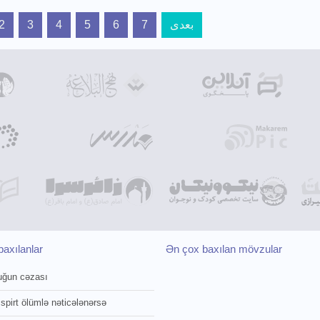
2
3
4
5
6
7
بعدی
axılanlar
Ən çox baxılan mövzular
uğun cəzası
 spirt ölümlə nəticələnərsə