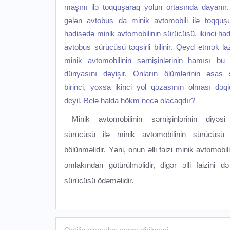
maşını ilə toqquşaraq yolun ortasında dayanır
gələn avtobus da minik avtomobili ilə toqquşur
hadisədə minik avtomobilinin sürücüsü, ikinci ha
avtobus sürücüsü təqsirli bilinir. Qeyd etmək la
minik avtomobilinin sərnişinlərinin hamısı bu
dünyasını dəyişir. Onların ölümlərinin əsas 
birinci, yoxsa ikinci yol qəzasının olması də
deyil. Belə halda hökm necə olacaqdır?
Minik avtomobilinin sərnişinlərinin diyəs
sürücüsü ilə minik avtomobilinin sürücüsü 
bölünməlidir. Yəni, onun əlli faizi minik avtomobil
əmlakından götürülməlidir, digər əlli faizini d
sürücüsü ödəməlidir.