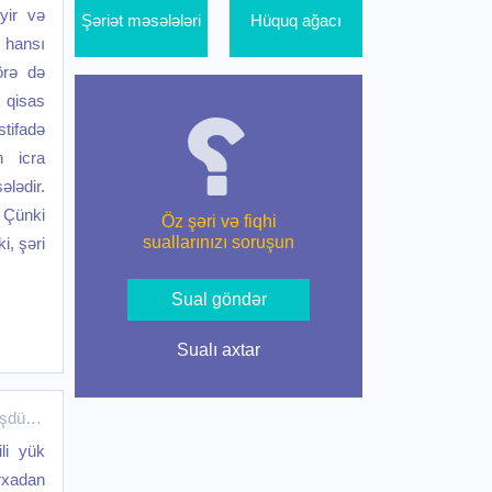
əyir və
Şəriət məsələləri
Hüquq ağacı
 hansı
örə də
n qisas
tifadə
n icra
ələdir.
 Çünki
Öz şəri və fiqhi
suallarınızı soruşun
i, şəri
Sual göndər
Sualı axtar
lüşdürülməsi
li yük
rxadan