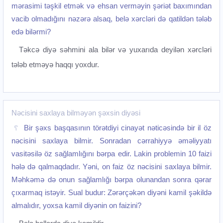
mərasimi təşkil etmək və ehsan verməyin şəriət baxımından
vacib olmadığını nəzərə alsaq, belə xərcləri də qatildən tələb
edə bilərmi?
Təkcə diyə səhmini ala bilər və yuxarıda deyilən xərcləri
tələb etməyə haqqı yoxdur.‌
Nəcisini saxlaya bilməyən şəxsin diyəsi
Bir şəxs başqasının törətdiyi cinayət nəticəsində bir il öz
nəcisini saxlaya bilmir. Sonradan cərrahiyyə əməliyyatı
vasitəsilə öz sağlamlığını bərpa edir. Lakin problemin 10 faizi
hələ də qalmaqdadır. Yəni, on faiz öz nəcisini saxlaya bilmir.
Məhkəmə də onun sağlamlığı bərpa olunandan sonra qərar
çıxarmaq istəyir. Sual budur: Zərərçəkən diyəni kamil şəkildə
almalıdır, yoxsa kamil diyənin on faizini?