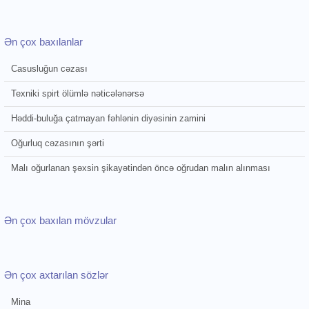
Ən çox baxılanlar
Casusluğun cəzası
Texniki spirt ölümlə nəticələnərsə
Həddi-buluğa çatmayan fəhlənin diyəsinin zamini
Oğurluq cəzasının şərti
Malı oğurlanan şəxsin şikayətindən öncə oğrudan malın alınması
Ən çox baxılan mövzular
Ən çox axtarılan sözlər
Mina