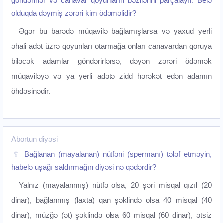
göndərirlər və canavar qoyunların bəzilərini parçalayır. Belə
olduqda dəymiş zərəri kim ödəməlidir?
Əgər bu barədə müqavilə bağlamışlarsa və yaxud yerli
əhali adət üzrə qoyunları otarmağa onları canavardan qoruya
biləcək adamlar göndərirlərsə, dəyən zərəri ödəmək
müqaviləyə və ya yerli adətə zidd hərəkət edən adamın
öhdəsinədir.
Abortun diyəsi
Bağlanan (mayalanan) nütfəni (spermanı) tələf etməyin,
habelə uşağı saldırmağın diyəsi nə qədərdir?
Yalnız (mayalanmış) nütfə olsa, 20 şəri misqal qızıl (20
dinar), bağlanmış (laxta) qan şəklində olsa 40 misqal (40
dinar), müzğə (ət) şəklində olsa 60 misqal (60 dinar), ətsiz