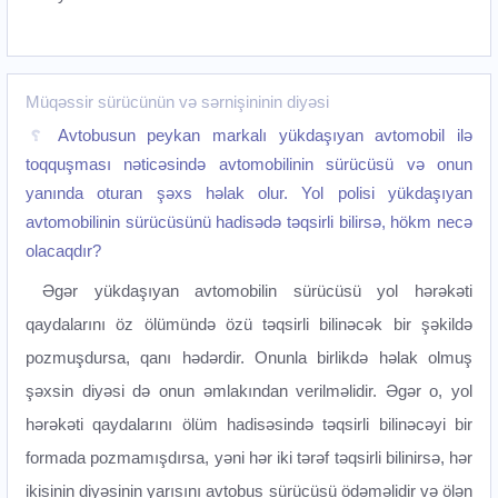
Müqəssir sürücünün və sərnişininin diyəsi
Avtobusun peykan markalı yükdaşıyan avtomobil ilə
toqquşması nəticəsində avtomobilinin sürücüsü və onun
yanında oturan şəxs həlak olur. Yol polisi yükdaşıyan
avtomobilinin sürücüsünü hadisədə təqsirli bilirsə, hökm necə
olacaqdır?
Əgər yükdaşıyan avtomobilin sürücüsü yol hərəkəti
qaydalarını öz ölümündə özü təqsirli bilinəcək bir şəkildə
pozmuşdursa, qanı hədərdir. Onunla birlikdə həlak olmuş
şəxsin diyəsi də onun əmlakından verilməlidir. Əgər o, yol
hərəkəti qaydalarını ölüm hadisəsində təqsirli bilinəcəyi bir
formada pozmamışdırsa, yəni hər iki tərəf təqsirli bilinirsə, hər
ikisinin diyəsinin yarısını avtobus sürücüsü ödəməlidir və ölən