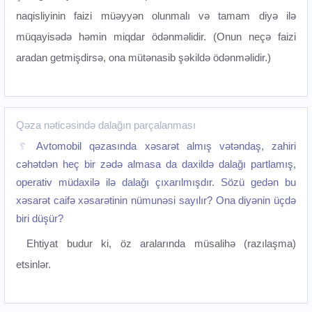
naqisliyinin faizi müəyyən olunmalı və tamam diyə ilə
müqayisədə həmin miqdar ödənməlidir. (Onun neçə faizi
aradan getmişdirsə, ona mütənasib şəkildə ödənməlidir.)
Qəza nəticəsində dalağın parçalanması
Avtomobil qəzasında xəsarət almış vətəndaş, zahiri
cəhətdən heç bir zədə almasa da daxildə dalağı partlamış,
operativ müdaxilə ilə dalağı çıxarılmışdır. Sözü gedən bu
xəsarət caifə xəsarətinin nümunəsi sayılır? Ona diyənin üçdə
biri düşür?
Ehtiyat budur ki, öz aralarında müsalihə (razılaşma)
etsinlər.