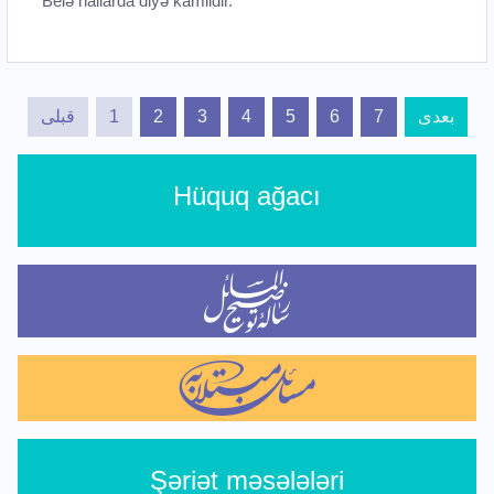
Belə hallarda diyə kamildir.
قبلی
1
2
3
4
5
6
7
بعدی
Hüquq ağacı
Şəriət məsələləri