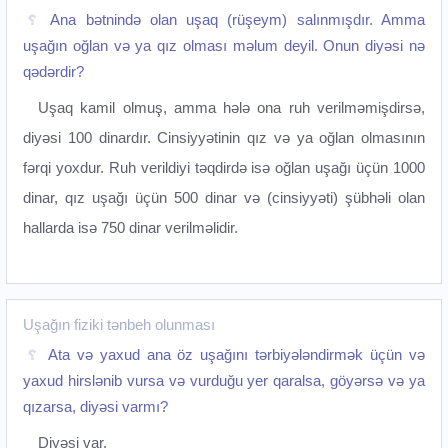
Ana bətnində olan uşaq (rüşeym) salınmışdır. Amma
uşağın oğlan və ya qız olması məlum deyil. Onun diyəsi nə
qədərdir?
Uşaq kamil olmuş, amma hələ ona ruh verilməmişdirsə,
diyəsi 100 dinardır. Cinsiyyətinin qız və ya oğlan olmasının
fərqi yoxdur. Ruh verildiyi təqdirdə isə oğlan uşağı üçün 1000
dinar, qız uşağı üçün 500 dinar və (cinsiyyəti) şübhəli olan
hallarda isə 750 dinar verilməlidir.
Uşağın fiziki tənbeh olunması
Ata və yaxud ana öz uşağını tərbiyələndirmək üçün və
yaxud hirslənib vursa və vurduğu yer qaralsa, göyərsə və ya
qızarsa, diyəsi varmı?
Diyəsi var.