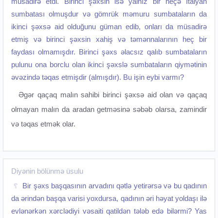
müsadirə etdi. Birinci şəxsin isə yalnız bir neçə İtalyan
sumbatası olmuşdur və gömrük məmuru sumbataların da
ikinci şəxsə aid olduğunu güman edib, onları da müsadirə
etmiş və birinci şəxsin xahiş və təmənnalarının heç bir
faydası olmamışdır. Birinci şəxs əlacsız qalıb sumbataların
pulunu ona borclu olan ikinci şəxslə sumbataların qiymətinin
əvəzində təqas etmişdir (almışdır). Bu işin eybi varmı?
Əgər qaçaq malın sahibi birinci şəxsə aid olan və qaçaq
olmayan malın da aradan getməsinə səbəb olarsa, zamindir
və təqas etmək olar.
Diyənin bölünmə üsulu
Bir şəxs başqasının arvadını qətlə yetirərsə və bu qadının
da ərindən başqa varisi yoxdursa, qadının əri həyat yoldaşı ilə
evlənərkən xərclədiyi vəsaiti qatildən tələb edə bilərmi? Yas