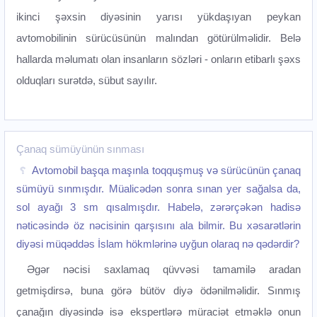
ikinci şəxsin diyəsinin yarısı yükdaşıyan peykan
avtomobilinin sürücüsünün malından götürülməlidir. Belə
hallarda məlumatı olan insanların sözləri - onların etibarlı şəxs
olduqları surətdə, sübut sayılır.
Çanaq sümüyünün sınması
Avtomobil başqa maşınla toqquşmuş və sürücünün çanaq
sümüyü sınmışdır. Müalicədən sonra sınan yer sağalsa da,
sol ayağı 3 sm qısalmışdır. Habelə, zərərçəkən hadisə
nəticəsində öz nəcisinin qarşısını ala bilmir. Bu xəsarətlərin
diyəsi müqəddəs İslam hökmlərinə uyğun olaraq nə qədərdir?
Əgər nəcisi saxlamaq qüvvəsi tamamilə aradan
getmişdirsə, buna görə bütöv diyə ödənilməlidir. Sınmış
çanağın diyəsində isə ekspertlərə müraciət etməklə onun