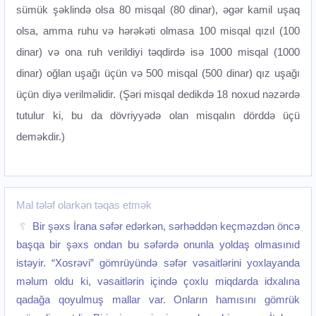
sümük şəklində olsa 80 misqal (80 dinar), əgər kamil uşaq
olsa, amma ruhu və hərəkəti olmasa 100 misqal qızıl (100
dinar) və ona ruh verildiyi təqdirdə isə 1000 misqal (1000
dinar) oğlan uşağı üçün və 500 misqal (500 dinar) qız uşağı
üçün diyə verilməlidir. (Şəri misqal dedikdə 18 noxud nəzərdə
tutulur ki, bu da dövriyyədə olan misqalın dörddə üçü
deməkdir.)
Mal tələf olarkən təqas etmək
Bir şəxs İrana səfər edərkən, sərhəddən keçməzdən öncə
başqa bir şəxs ondan bu səfərdə onunla yoldaş olmasınıd
istəyir. “Xosrəvi” gömrüyündə səfər vəsaitlərini yoxlayanda
məlum oldu ki, vəsaitlərin içində çoxlu miqdarda idxalına
qadağa qoyulmuş mallar var. Onların hamısını gömrük