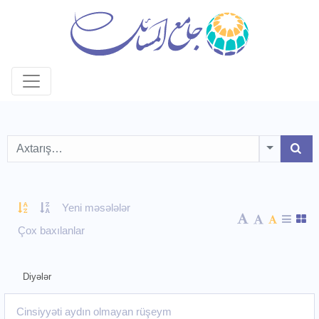
Toggle D
Yeni məsələlər
Çox baxılanlar
Diyələr
Cinsiyyəti aydın olmayan rüşeym