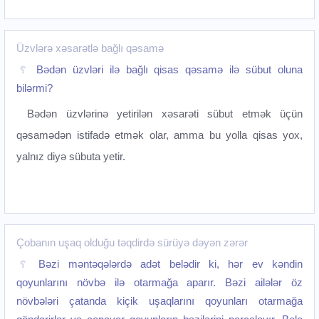
Üzvlərə xəsarətlə bağlı qəsamə
Bədən üzvləri ilə bağlı qisas qəsamə ilə sübut oluna
bilərmi?
Bədən üzvlərinə yetirilən xəsarəti sübut etmək üçün
qəsamədən istifadə etmək olar, amma bu yolla qisas yox,
yalnız diyə sübuta yetir.
Çobanın uşaq olduğu təqdirdə sürüyə dəyən zərər
Bəzi məntəqələrdə adət belədir ki, hər ev kəndin
qoyunlarını növbə ilə otarmağa aparır. Bəzi ailələr öz
növbələri çatanda kiçik uşaqlarını qoyunları otarmağa