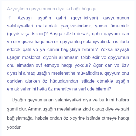
Azyaşlının qəyyumunun diyə ilə bağlı hüququ
Azyaşlı uşağın qəhri (qeyri-ixtiyari) qəyyumunun
səlahiyyətləri mal-əmlak çərçivəsindədir, yoxsa ümumidir
(qeydsiz-şərtsizdir)? Başqa sözlə desək, qəhri qəyyum can
və üzv qisası haqqında öz qəyyumluq səlahiyyətindən istifadə
edərək qatil və ya canini bağışlaya bilərmi? Yoxsa azyaşlı
uşağın məsləhəti diyənin alınmasını tələb edir və qəyyumun
onu almadan əvf etməyə haqqı yoxdur? Əgər can və üzv
diyəsini almaq uşağın məsləhətinə müvafiqdirsə, qəyyum onu
canidən alarkən öz hüquqlarından istifadə etməklə uşağın
əmlak səhmini hətta öz mənafeyinə sərf edə bilərmi?
Uşağın qəyyumunun səlahiyyətləri diyə və bu kimi hallara
şamil olur. Amma uşağın məsləhətinə zidd olaraq diyə və sairi
bağışlamağa, habelə ondan öz xeyrinə istifadə etməyə haqqı
yoxdur.