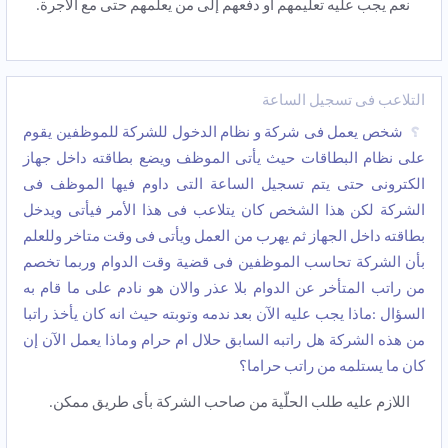
نعم یجب علیه تعلیمهم أو دفعهم إلی من یعلمهم حتی مع الأجرة.
التلاعب فی تسجیل الساعة
شخص یعمل فی شرکة و نظام الدخول للشرکة للموظفین یقوم
على نظام البطاقات حیث یأتی الموظف ویضع بطاقته داخل جهاز
الکترونی حتى یتم تسجیل الساعة التی داوم فیها الموظف فی
الشرکة لکن هذا الشخص کان یتلاعب فی هذا الأمر فیأتی ویدخل
بطاقته داخل الجهاز ثم یهرب من العمل ویأتی فی وقت متاخر وللعلم
بأن الشرکة تحاسب الموظفین فی قضیة وقت الدوام وربما تخصم
من راتب المتأخر عن الدوام بلا عذر والان هو نادم على ما قام به
السؤال :ماذا یجب علیه الآن بعد ندمه وتوبته حیث انه کان یأخذ راتبا
من هذه الشرکة هل راتبه السابق حلال ام حرام وماذا یعمل الآن إن
کان ما یستلمه من راتب حراما؟
اللازم علیه طلب الحلّیة من صاحب الشرکة بأی طریق ممکن.