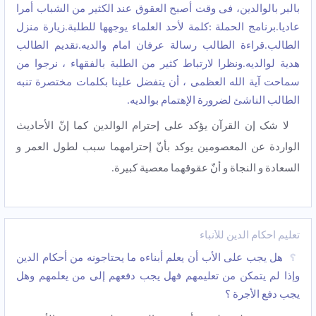
بالبر بالوالدین، فی وقت أصبح العقوق عند الکثیر من الشباب أمرا
عادیا.برنامج الحملة :کلمة لأحد العلماء یوجهها للطلبة.زیارة منزل
الطالب.قراءة الطالب رسالة عرفان امام والدیه.تقدیم الطالب
هدیة لوالدیه.ونظرا لارتباط کثیر من الطلبة بالفقهاء ، نرجوا من
سماحت آیة الله العظمى ، أن یتفضل علینا بکلمات مختصرة تنبه
الطالب الناشئ لضرورة الإهتمام بوالدیه.
لا شک إن القرآن یؤکد علی إحترام الوالدین کما إنّ الأحادیث
الواردة عن المعصومین یوکد بأنّ إحترامهما سبب لطول العمر و
السعادة و النجاة و أنّ عقوقهما معصیة کبیرة.
تعلیم أحکام الدین للأنباء
هل یجب على الأب أن یعلم أبناءه ما یحتاجونه من أحکام الدین
وإذا لم یتمکن من تعلیمهم فهل یجب دفعهم إلى من یعلمهم وهل
یجب دفع الأجرة ؟