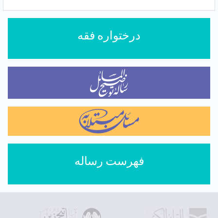
درختواره فقه
فهرست رساله