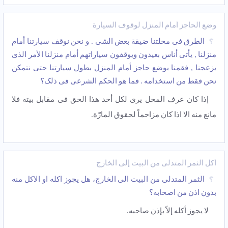
وضع الحاجز أمام المنزل لوقوف السیارة
الطرق فی محلتنا ضیقة بعض الشی . و نحن نوقف سیارتنا أمام
منزلنا , یأتی أناس بعیدون ویوقفون سیاراتهم أمام منزلنا الأمر الذی
یزعجنا , فقمنا بوضع حاجز أمام المنزل بطول سیارتنا حتى نتمکن
نحن فقط من استخدامه . فما هو الحکم الشرعی فی ذلک؟
إذا کان عرف المحل یری لکل أحد هذا الحق فی مقابل بیته فلا
مانع منه الا اذا کان مزاحماً لحقوق المارّة.
أکل الثمر المتدلی من البیت إلی الخارج
الثمر المتدلی من البیت الى الخارج، هل یجوز اکله او الاکل منه
بدون اذن من اصحابه؟
لا یجوز أکله إلاّ بإذن صاحبه.