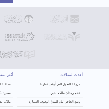
أحدث المقالات
أكثر الم
مزرعة النخیل التی اُوقف ثمارها
مداعبة ا
عدم وجدان مالک الدین
مصرف کف
وضع الحاجز أمام المنزل لوقوف السیارة
ملاک الق