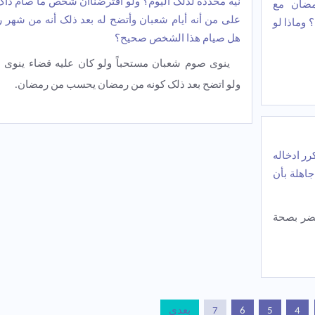
نیة محددة لذلک الیوم؟ ولو افترضناأن شخص ما صام ذاک 
ضان مع
على من أنه أیام شعبان وأتضح له بعد ذلک أنه من شهر 
 وماذا لو
هل صیام هذا الشخص صحیح؟
ینوی صوم شعبان مستحباً ولو کان علیه قضاء ینوی ا
ولو اتضح بعد ذلک کونه من رمضان یحسب من رمضان.
رر ادخاله
اهلة بأن
تضر بصحة
4
5
6
7
بعدی