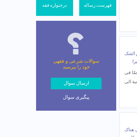
فهرست رساله
درختواره فقه
 الشک
سوالات شرعی و فقهی
را
خود را بپرسید
مّا فی
یة الی
ارسال سوال
پیگیری سوال
 هناک