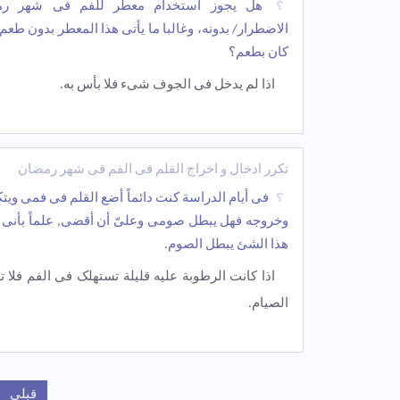
هل یجوز استخدام معطر للفم فی شهر رم
الاضطرار/ بدونه، وغالبا ما یأتی هذا المعطر بدون طعم؟
کان بطعم؟
اذا لم یدخل فی الجوف شیء فلا بأس به.
تکرر ادخال و اخراج القلم فی الفم فی شهر رمضان
فی أیام الدراسة کنت دائماً أضع القلم فی فمی ویتک
وخروجه فهل یبطل صومی وعلیّ أن أقضی, علماً بأنی ج
هذا الشئ یبطل الصوم.
اذا کانت الرطوبة علیه قلیلة تستهلک فی الفم فلا 
الصیام.
قبلی