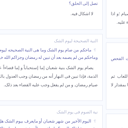
تصل إلى الحلق؟
ام ؛و اذا
لا اشکال فیه.
علیه.
النیة الصحیحة لیوم الشک
ماحکم من صام یوم الشک وما هی النیة الصحیحه لیوم
وماحکم من لم یصمه بعد أن تبین له رمضان وجزاکم الله خی
ات الفحص
یصام یوم الشک بنیة شعبان إما إستحباباً و إما قضاءاً ع
للعاب ثم
الذمة، فإذا تبین فی النهار أنه من رمضان وجب العدول بالن
مقدار لا
صیام رمضان. و من لم یفعل وجب علیه القضاء بعد ذلک.
نیة الصوم فی یوم الشک
الیوم الأخیر من شهر شعبان أو مایعرف بیوم الشک هل