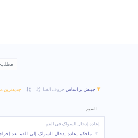
جدیدترین م
چینش بر اساس:
حروف الفبا
الصوم
إعادة إدخال السواک فی الفم
ماحکم إعادة إدخال السواک إلى الفم بعد إخراج