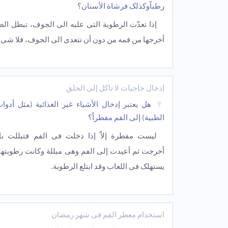
رطباًوکذلک فرشاة الأسنان؟
إذا تعدّت الرطوبة التی علیه الی الجوف، تبطل الصی
أخرجها من فمه من دون أن تتعدی الی الجوف، فلا شیء 
إدخال حاجیات لا تأکل إلى الحلق
هل یعتبر إدخال الأشیاء غیر الغذائیة (مثل أدو
الطبیة) إلى الفم مفطراً؟
لیست مفطرة إلاّ إذا دخلت فی الفم فتبللت با
أخرجت ثم أعیدت إلى الفم وهی مبللة وکانت رطوبتها ب
یستهلک فی اللعاب وقد ابتلع الرطوبة.
أستخدام معطر الفم فی شهر رمضان