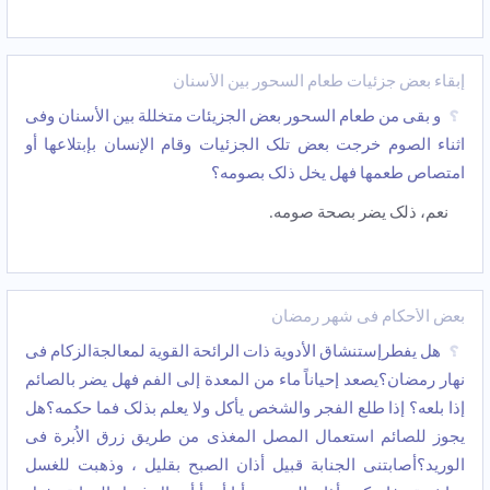
إبقاء بعض جزئیات طعام السحور بین الأسنان
و بقی من طعام السحور بعض الجزیئات متخللة بین الأسنان وفی
اثناء الصوم خرجت بعض تلک الجزئیات وقام الإنسان بإبتلاعها أو
امتصاص طعمها فهل یخل ذلک بصومه؟
نعم، ذلک یضر بصحة صومه.
بعض الأحکام فی شهر رمضان
هل یفطرإستنشاق الأدویة ذات الرائحة القویة لمعالجةالزکام فی
نهار رمضان؟یصعد إحیاناً ماء من المعدة إلى الفم فهل یضر بالصائم
إذا بلعه؟ إذا طلع الفجر والشخص یأکل ولا یعلم بذلک فما حکمه؟هل
یجوز للصائم استعمال المصل المغذی من طریق زرق الاُبرة فی
الورید؟أصابتنی الجنابة قبیل أذان الصبح بقلیل ، وذهبت للغسل