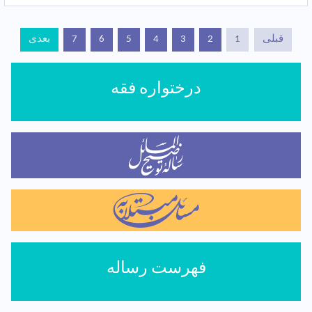
قبلی
1
2
3
4
5
6
7
بعدی
درختواره فقه
فهرست رساله