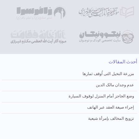
أحدث المقالات
مزرعة النخیل التی اُوقف ثمارها
عدم وجدان مالک الدین
وضع الحاجز أمام المنزل لوقوف السیارة
إجراء صیغة العقد عبر الهاتف
تزویج المخالف بإمرأة شیعیة