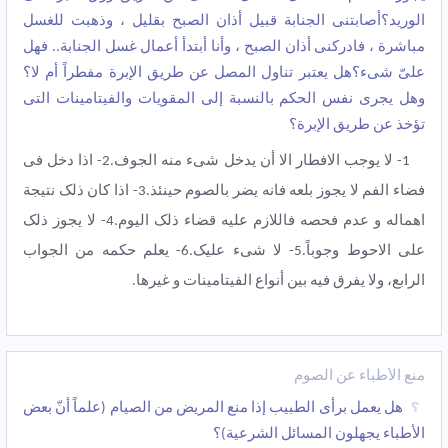
الورید؟أصابتنی الجنابة قبیل أذان الصبح بقلیل ، وذهبت للغسل
مباشرة ، فادرکنی أذان الصبح ، وأنا أبتدأ أعمال غسل الجنابة.. فهل
علیّ شیء؟هل یعتبر تناول المصل عن طریق الإبرة مفطراً أم لا؟
وهل یجری نفس الحکم بالنسبة إلى المقویات والفیتامینات التی
تؤخذ عن طریق الإبرة؟
1- لا یوجب الافطار الا أن یدخل شیء منه الجوف.2- اذا دخل فی
فضاء الفم لا یجوز بلعه فانه یضر بالصوم حینئذ.3- اذا کان ذلک نتیجة
اهماله و عدم فحصه فاللازم علیه قضاء ذلک الیوم.4- لا یجوز ذلک
علی الاحوط وجوباً.5- لا شیء علیک.6- یعلم حکمه من الجواب
الرابع، ولا یفرق فیه بین أنواع الفیتامینات و غیرها.
منع الأطباء عن الصوم
هل یعمل برأی الطبیب إذا منع المریض من الصیام (علماً أنّ بعض
الأطباء یجهلون المسائل الشرعیة)؟