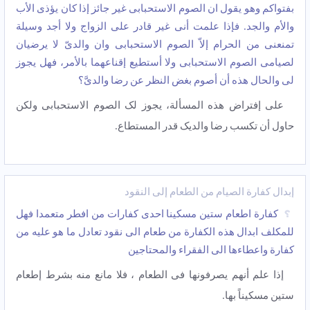
بفتواکم وهو یقول ان الصوم الاستحبابی غیر جائز إذا کان یؤذی الأب
والأم والجد. فإذا علمت أنی غیر قادر على الزواج ولا أجد وسیلة
تمنعنی من الحرام إلاّ الصوم الاستحبابی وان والدیّ لا یرضیان
لصیامی الصوم الاستحبابی ولا أستطیع إقناعهما بالأمر، فهل یجوز
لی والحال هذه أن أصوم بغض النظر عن رضا والدیَّ؟
على إفتراض هذه المسألة، یجوز لک الصوم الاستحبابی ولکن
حاول أن تکسب رضا والدیک قدر المستطاع.
إبدال کفارة الصیام من الطعام إلی النقود
کفارة اطعام ستین مسکینا احدى کفارات من افطر متعمدا فهل
للمکلف ابدال هذه الکفارة من طعام الى نقود تعادل ما هو علیه من
کفارة واعطاءها الى الفقراء والمحتاجین
إذا علم أنهم یصرفونها فی الطعام ، فلا مانع منه بشرط إطعام
ستین مسکیناً بها.