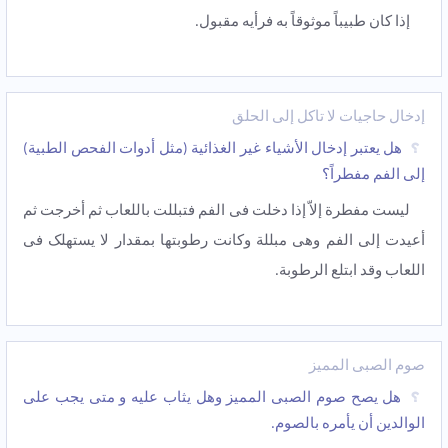
إذا کان طبیباً موثوقاً به فرأیه مقبول.
إدخال حاجیات لا تأکل إلى الحلق
هل یعتبر إدخال الأشیاء غیر الغذائیة (مثل أدوات الفحص الطبیة)
إلى الفم مفطراً؟
لیست مفطرة إلاّ إذا دخلت فی الفم فتبللت باللعاب ثم أخرجت ثم
أعیدت إلى الفم وهی مبللة وکانت رطوبتها بمقدار لا یستهلک فی
اللعاب وقد ابتلع الرطوبة.
صوم الصبی الممیز
هل یصح صوم الصبی الممیز وهل یثاب علیه و متى یجب على
الوالدین أن یأمره بالصوم.