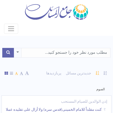
le Dropdown
جدیدترین مسائل
پربازدیدها
الصوم
إذن الوالدین للصیام المستحب
کنت مقلداً للامام الخمینی(قدس سره) ولا أزال على تقلیده عملا