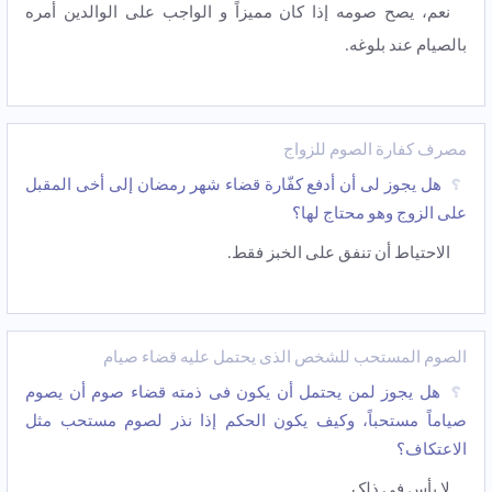
نعم، یصح صومه إذا کان ممیزاً و الواجب علی الوالدین أمره
بالصیام عند بلوغه.
مصرف کفارة الصوم للزواج
هل یجوز لی أن أدفع کفّارة قضاء شهر رمضان إلى أخی المقبل
على الزوج وهو محتاج لها؟
الاحتیاط أن تنفق على الخبز فقط.
الصوم المستحب للشخص الذی یحتمل علیه قضاء صیام
هل یجوز لمن یحتمل أن یکون فی ذمته قضاء صوم أن یصوم
صیاماً مستحباً، وکیف یکون الحکم إذا نذر لصوم مستحب مثل
الاعتکاف؟
لا بأس فی ذلک.