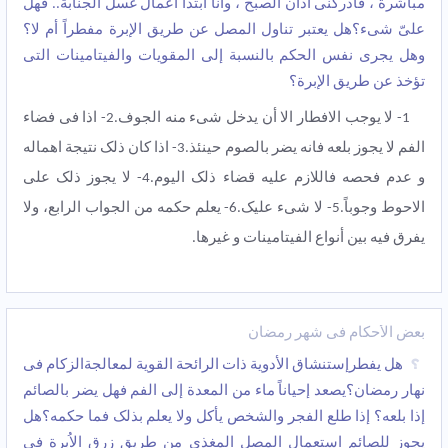
مباشرة ، فادرکنی أذان الصبح ، وأنا أبتدأ أعمال غسل الجنابة.. فهل
علیّ شیء؟هل یعتبر تناول المصل عن طریق الإبرة مفطراً أم لا؟
وهل یجری نفس الحکم بالنسبة إلى المقویات والفیتامینات التی
تؤخذ عن طریق الإبرة؟
1- لا یوجب الافطار الا أن یدخل شیء منه الجوف.2- اذا فی فضاء
الفم لا یجوز بلعه فانه یضر بالصوم حینئذ.3- اذا کان ذلک نتیجة اهماله
و عدم فحصه فاللازم علیه قضاء ذلک الیوم.4- لا یجوز ذلک علی
الاحوط وجوباً.5- لا شیء علیک.6- یعلم حکمه من الجواب الرابع، ولا
یفرق فیه بین أنواع الفیتامینات و غیرها.
بعض الأحکام فی شهر رمضان
هل یفطرإستنشاق الأدویة ذات الرائحة القویة لمعالجةالزکام فی
نهار رمضان؟یصعد إحیاناً ماء من المعدة إلى الفم فهل یضر بالصائم
إذا بلعه؟ إذا طلع الفجر والشخص یأکل ولا یعلم بذلک فما حکمه؟هل
یجوز للصائم استعمال المصل المغذی من طریق زرق الاُبرة فی