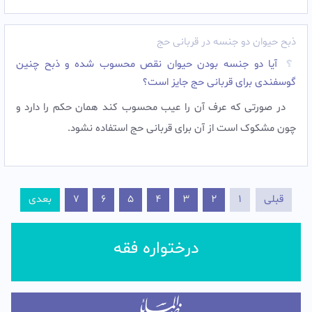
ذبح حیوان دو جنسه در قربانی حج
آیا دو جنسه بودن حیوان نقص محسوب شده و ذبح چنین
گوسفندی برای قربانی حج جایز است؟
در صورتی که عرف آن را عیب محسوب کند همان حکم را دارد و
چون مشکوک است از آن برای قربانی حج استفاده نشود.‌
قبلی
1
2
3
4
5
6
7
بعدی
درختواره فقه