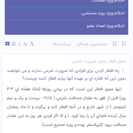
احکام ویژه ضمانت
احکام ویژه روزه مستحبی
احکام ویژه اهداء عضو
جدیدترین مسائل
پربازدیدها
مجوز افطار بدون ضرورت شرعی
راه افطار کردن برای افرادی که ضرورت شرعی ندارند و می خواهند
بدون این که کفاره ای بر عهده آنها بیاید افطار کنند چیست؟
تنها مجوز افطار اين است که در برخي روزها (مثلا هفته اي 3-4
روز) قبل از ظهر به مقدار مسافت شرعي ( 21/5 - بیست و یک و نیم
کیلومتر ) از شهر خارج و در آنجا افطار کند و برگردد و تا ماه رمضان
سال آينده قضاي آن را بجا آورد. ( و الا اگر فردی هر روز به این مقدار
مسافت برود کثیرالسفر بوده و روزه صحیح است)