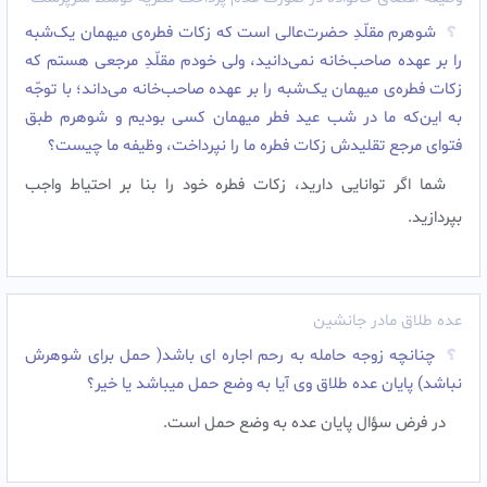
شوهرم مقلّدِ حضرت‌عالی است که زکات فطره‌ی میهمان ‌یک‌شبه
را بر عهده صاحب‌خانه نمى‌دانید، ولى خودم مقلّدِ مرجعى هستم که
زکات فطره‌ی میهمان ‌یک‌شبه را بر عهده صاحب‌خانه مى‌داند؛ با توجّه
به این‌که ما در شب عید فطر میهمان کسى بودیم و شوهرم طبق
فتواى مرجع تقلیدش زکات فطره ما را نپرداخت، وظیفه ما چیست؟
شما اگر توانایى دارید، زکات فطره خود را بنا بر احتیاط واجب
بپردازید.
عده طلاق مادر جانشین
چنانچه زوجه حامله به رحم اجاره ای باشد( حمل برای شوهرش
نباشد) پایان عده طلاق وی آیا به وضع حمل میباشد یا خیر؟
در فرض سؤال پایان عده به وضع حمل است.