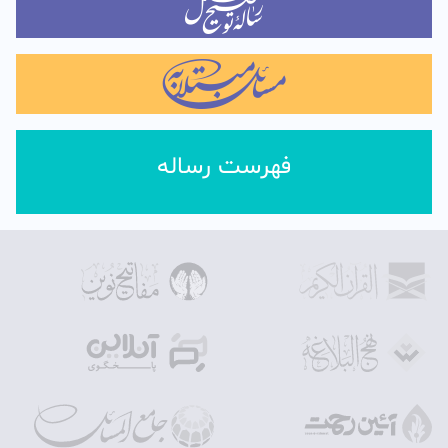
فهرست رساله